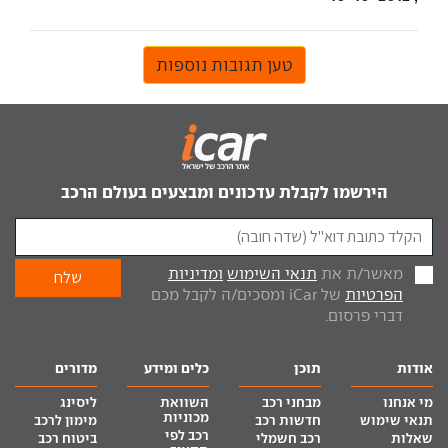
טען תגובות נוספות
הירשמו לקבלת עדכונים ומבצעים בעולם הרכב
מאשר/ת את
תנאי השימוש
ומדיניות
הפרטיות
של iCar ומסכים/ה לקבל מכם
דברי פרסום.
אודות
תוכן
כלים ומידע
מדורים
מי אנחנו
מבחני רכב
השוואת
ליסינג
מכוניות
תנאי שימוש
חדשות רכב
מימון לרכב
רכב לפי
שאלות
רכב חשמלי
ביטוח רכב