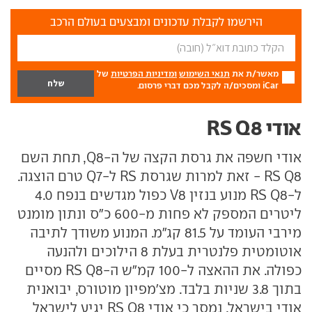
הירשמו לקבלת עדכונים ומבצעים בעולם הרכב
מאשר/ת את
תנאי השימוש
ומדיניות הפרטיות
של
iCar ומסכים/ה לקבל מכם דברי פרסום.
אודי RS Q8
אודי חשפה את גרסת הקצה של ה-Q8, תחת השם
RS Q8 - זאת למרות שגרסת RS ל-Q7 טרם הוצגה.
ל-RS Q8 מנוע בנזין V8 כפול מגדשים בנפח 4.0
ליטרים המספק לא פחות מ-600 כ"ס ונתון מומנט
מירבי העומד על 81.5 קג"מ. המנוע משודך לתיבה
אוטומטית פלנטרית בעלת 8 הילוכים ולהנעה
כפולה. את ההאצה ל-100 קמ"ש ה-RS Q8 מסיים
בתוך 3.8 שניות בלבד. מצ'מפיון מוטורס, יבואנית
אודי בישראל, נמסר כי אודי RS Q8 יגיע לישראל