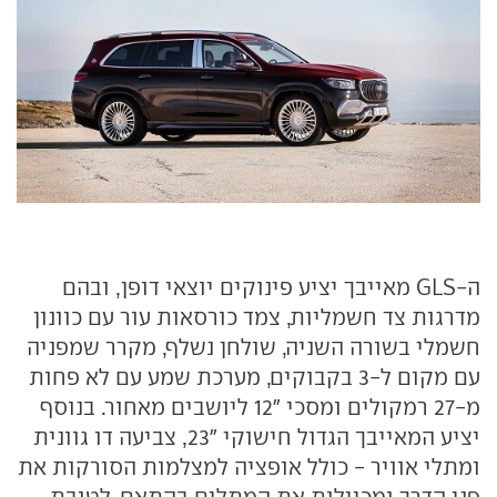
ה-GLS מאייבך יציע פינוקים יוצאי דופן, ובהם
מדרגות צד חשמליות, צמד כורסאות עור עם כוונון
חשמלי בשורה השניה, שולחן נשלף, מקרר שמפניה
עם מקום ל-3 בקבוקים, מערכת שמע עם לא פחות
מ-27 רמקולים ומסכי "12 ליושבים מאחור. בנוסף
יציע המאייבך הגדול חישוקי "23, צביעה דו גוונית
ומתלי אוויר - כולל אופציה למצלמות הסורקות את
פני הדרך ומכיילות את המתלים בהתאם, לטובת