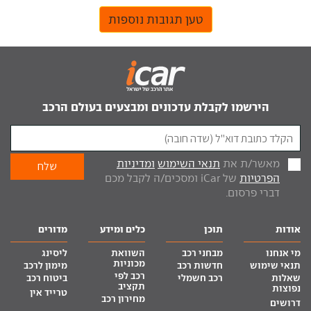
טען תגובות נוספות
הירשמו לקבלת עדכונים ומבצעים בעולם הרכב
מאשר/ת את
תנאי השימוש
ומדיניות
הפרטיות
של iCar ומסכים/ה לקבל מכם
דברי פרסום.
אודות
תוכן
כלים ומידע
מדורים
מי אנחנו
מבחני רכב
השוואת
ליסינג
מכוניות
תנאי שימוש
חדשות רכב
מימון לרכב
רכב לפי
שאלות
רכב חשמלי
ביטוח רכב
תקציב
נפוצות
טרייד אין
מחירון רכב
דרושים