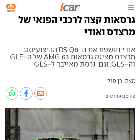
גרסאות קצה לרכבי הפנאי של
מרצדס ואודי
אודי חושפת את ה-RS Q8 הביצועיסט,
מרצדס מציגה גרסאות AMG 63 של ה-GLE
וה-GLS. וגם: גרסת מאייבך ל-GLS
מאת: רן סגל
פורסם 24.11.19