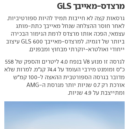
מרצדס-מאייבך GLS
גרסאות קצה לא חייבות תמיד להיות ספורטיביות.
לאחר חוסר ההצלחה שנחל מאייבך כתת-מותג
עצמאי, הפכה אותו מרצדס לרמת הגימור הבכירה
ביותר של דגמיה. למרצדס-מאייבך GLS 600 עיצוב
ייחודי ואולטרא-יוקרתי מבחוץ ומבפנים.
לגרסה זו מנוע V8 בנפח 4.0 ליטרים והספק של 558
כ"ס ומומנט מירבי העומד על 74.4 קג"מ. למרות שלא
מדובר בגרסה הספורטבית ההאצה ל-100 קמ"ש
אורכת רק 0.7 שניות יותר מגרסת ה-AMG
ומתייצבת על 4.9 שניות.