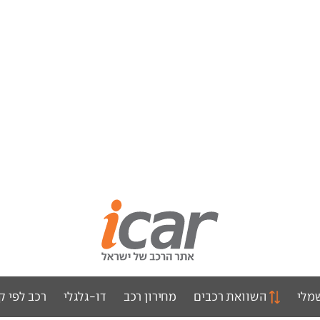
מלי
השוואת רכבים
מחירון רכב
דו-גלגלי
רכב לפי ק