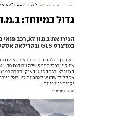
רכב
חדשות רכב
גדול במיוחד: ב.מ.וו X7 נחשף
גדול במיוחד: ב.מ.וו X7 נחש
הכירו את ב.מ.וו
במרצדס GLS ובקדילאק אסקלייד, ויגיע אלינו בתוך חצי שנה
מאת: רן סגלב.מ.וו מסמנת את האיקס הש
את ליין רכבי הפנאי שלה עם דגם חדש ו
אסקלייד שהגיע לאחרונה לישראל בייבוא 
יקרים כמו ריינג' ...
פורסם 17.10.18