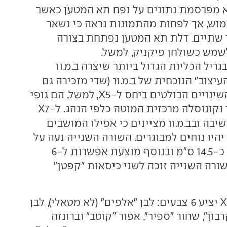
לא מפרסמת נתונים על נפח תא המטען כאשר
וש, אך לפחות מהתמונות נראה כי נשאר
 שתיים. דלת תא המטען נפתחת בצורה
שמש כשולחן פיקניק, למשל.
מתהדר בגריל הכליות הגדול ביותר שיצרה ב.מ.וו
יצוב" הנוכחית של ב.מ.וו (שדי מזכירה גם
דגמים קודמים). השינויים הבולטים ביחס ל-X5, למשל, הם גופי
תאורה צרים יותר וקונוסלה מרכזית המוטה כלפי הנהג. ל-X7
ות ישיבה ובב.מ.וו מציינים כי אפילו המושבים
יו נוחים למבוגרים. השורה השנייה נעה על
מסילה לטווח של כ-14.5 ס"מ ובנוסף מוצעת אפשרות ל-6
ורה השנייה זוכה לשני כיסאות "קפטן"
בעת השקתו ה-X7 יציע 6 צבעים: לבן "אלפים" (לא מטאלי), לבן
רבון", שחור "ספיר", אפור "קוטב" וברונזה