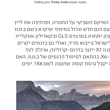
Getting your
Trinity Audio
player ready...
האיקס השביעי על החגורה, ומרחיבה את ליין
ם דגם חדש וגדול במיוחד שיקרא בשם ב.מ.וו
X7. רכב הפנאי הענק יתחרה במרצדס GLS ובקאדילק אסקלייד
שראל בייבוא סדיר, ואולי גם בדגמים יקרים
כמו ריינג' רובר. ב.מ.וו X7 ייוצר בדרום-קרולינה, ארה"ב לצד
ב.מ.וו X3, X4, X5 ו-X6. בהתאם לסימול הדגמים של ב.מ.וו, האם
זה אומר שגם הוא יקבל גרסת קופה שתענה לשם X8? ימים