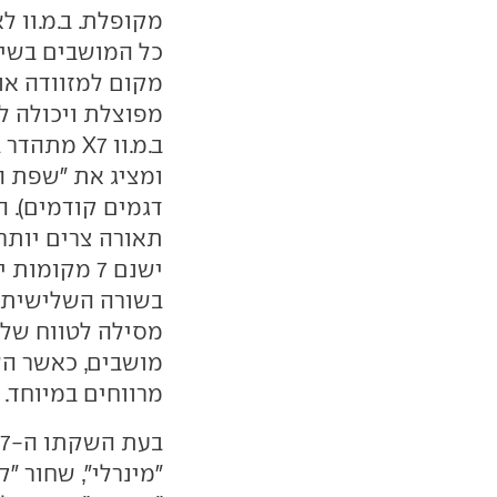
מקופלת. ב.מ.וו 
כל המושבים בשימ
מקום למזוודה או
מפוצלת ויכולה ל
ב.מ.וו X7 
ומציג את "שפת הע
ישנם 7 מקומ
בשורה השלישית יה
מושבים, כאשר הש
מרווחים במיוחד.
"מינרלי", שחור "ק