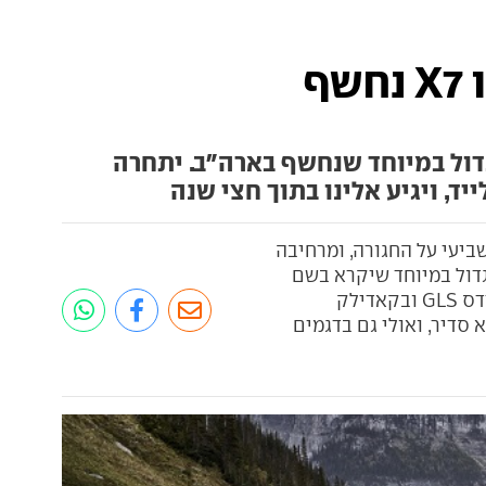
ף
 X7, רכב פנאי גדול במיוחד שנחשף בארה"ב. יתחרה
ביעי על החגורה, ומרחיבה
גדול במיוחד שיקרא בשם
ב.מ.וו X7. רכב הפנאי הענק יתחרה במרצדס GLS ובקאדילק
סדיר, ואולי גם בדגמים