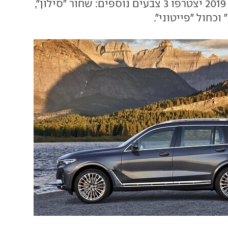
"ורמונט". באפריל 2019 יצטרפו 3 צבעים נוספים: שחור "סילון",
וכחול "פייטוני".