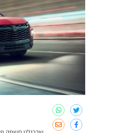
שברולט חשפה פר