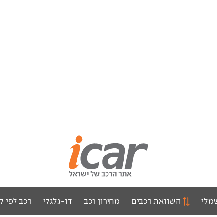
מלי
השוואת רכבים
מחירון רכב
דו-גלגלי
רכב לפי ק