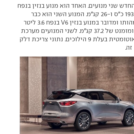
חדש שני מנועים. האחד הוא מנוע בנזין בנפח
2.5 ליטר המספק 193 כ"ס ו-26 קג"מ. המנוע השני הוא כבר
אמריקאי יותר במהותו ומדובר במנוע בנזין V6 בנפח 3.6 ליטר
המספק 305 כ"ס ומומנט של 37.2 קג"מ. לשני המנועים מערכת
עצור וסע ותיבה אוטומטית בעלת 9 הילוכים. נתוני צריכת דלק
זה.