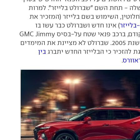
שלה - תחת השם "שברולט בלייזר". למרות
חלוטין, השימוש בשם בלייזר (המזכיר את
בלייזר
) אינו חדש ושברולט כבר עשו בו
שימוש בעשור הקודם, ברכב פנאי שטח על-בסיס GMC Jimmy
שייצורו הופסק בשנת 2005. שברולט לא מציינת את המימדים
ת להזכיר כי הבלייזר החדש יתברג
בין
אוורס
.