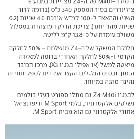
גרסת ה-M40i של ה-Z4 מצויידת במנוע 6
צילינדרים בטור המספק 340 כ"ס (בדומה לדור
השני) וההאצה ל-100 קמ"ש אורכת 4.6 שניות (0.2
שניות מהר יותר). צריכת הדלק המוצהרת במסלול
משולב עומדת על כ-13.8 ק"מ לליטר.
חלוקת המשקל של ה-Z4 מושלמת - 50% לחלקה
הקדמי ו-50% לחלקה האחורי בדומה למאזדה
מיאטה למשל (או אפילו ב.מ.וו X3). מרכז הכובד
הנמוך ובסיס הגלגלים הקצר אמורים לספק חוויית
נהיגה מהנה במיוחד.
לב.מ.וו Z4 M40i גם מתלי ספורט בעלי בולמים
נשלטים אלקטרונית, בלמי M Sport ודיפרנציאל
אחורי אלקטרוני גם הוא מבית M Sport.