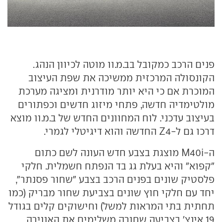
פנים הרכב כמקובל בב.מ.וו מוטה לכיוון הנהג.
הקונסולה המרכזית ממשיכה את שפת העיצוב
המוכרת אם כי היא יותר מודרנית ומציגה מערכת
מולטימדיה חדשה, פתחי מיזוג חדשים וכפתורים
בעיצוב עדכני. לוח המחוונים החדש של ב.מ.וו מוצא
דרכו גם ל-Z4 החדשה והוא דיגיטלי לגמרי.
ה-M40i מוצגת בצבע חדש העונה לשם כתום
"קפוא" והיא בעלת גג בד הנפתח חשמלית. חלקי
פלסטיק שונים בפנים הרכב בצבע "שחור פסנתר",
יחד עם חלקי חוץ שונים בצביעת שחור מבריק (כמו
תחתית בתי המראות למשל) וחישוקים קלים בגודל
19 אינץ' בצביעה שחורה משלימים את האווירה