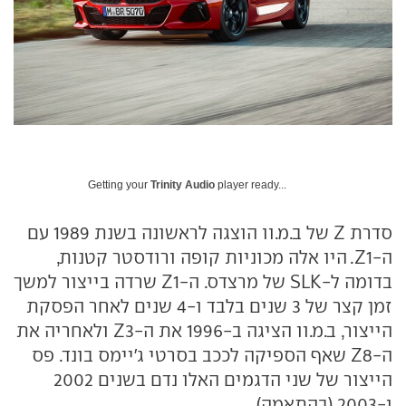
Getting your
Trinity Audio
player ready...
סדרת Z של ב.מ.וו הוצגה לראשונה בשנת 1989 עם
ה-Z1. היו אלה מכוניות קופה ורודסטר קטנות,
בדומה ל-SLK של מרצדס. ה-Z1 שרדה בייצור למשך
זמן קצר של 3 שנים בלבד ו-4 שנים לאחר הפסקת
הייצור, ב.מ.וו הציגה ב-1996 את ה-Z3 ולאחריה את
ה-Z8 שאף הספיקה לככב בסרטי ג'יימס בונד. פס
הייצור של שני הדגמים האלו נדם בשנים 2002
ו-2003 (בהתאמה).