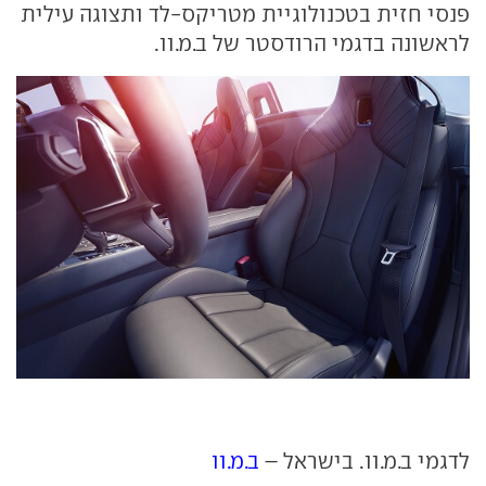
פנסי חזית בטכנולוגיית מטריקס-לד ותצוגה עילית
לראשונה בדגמי הרודסטר של ב.מ.וו.
לדגמי ב.מ.וו. בישראל –
ב.מ.וו