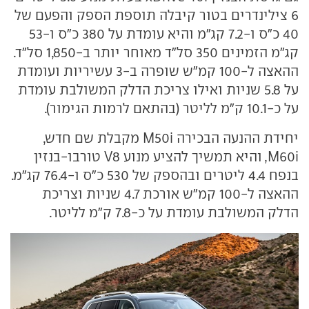
6 צילינדרים בטור קיבלה תוספת הספק והפעם של
40 כ"ס ו-7.2 קג"מ והיא עומדת על 380 כ"ס ו-53
קג"מ הזמינים 350 סל"ד מאוחר יותר ב-1,850 סל"ד.
ההאצה ל-100 קמ"ש שופרה ב-3 עשיריות ועומדת
על 5.8 שניות ואילו צריכת הדלק המשולבת עומדת
על כ-10.1 ק"מ לליטר (בהתאם לרמות הגימור).
יחידת ההנעה הבכירה M50i מקבלת שם חדש,
M60i, והיא תמשיך להציע מנוע V8 טורבו-בנזין
בנפח 4.4 ליטרים ובהספק של 530 כ"ס ו-76.4 קג"מ.
ההאצה ל-100 קמ"ש אורכת 4.7 שניות וצריכת
הדלק המשולבת עומדת על כ-7.8 ק"מ לליטר.