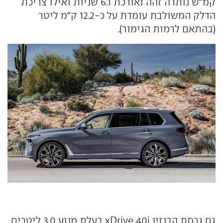
קמ"ש נותרה זהה ואורכת 6.1 שניות ואילו צריכת
הדלק המשולבת עומדת על כ-12.2 ק"מ ליטר
(בהתאם לרמות הגימור).
גם גרסת הבנזין xDrive 40i בעלת מנוע 3.0 ליטרים