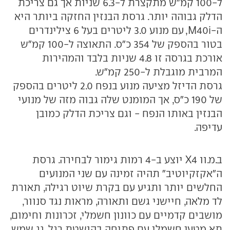
ל-100 קמ"ש מתקצרת ל-6.3 שניות אך גם צריכת
הדלק גבוהה יותר. גרסת הבנזין החזקה ביותר היא
ה-M40i, עם מנוע 3.0 ליטרים בעל 6 צילינדרים
בטור בהספק של 354 כ"ס. התאוצה ל-100 קמ"ש
אורכת בגרסה זו 4.8 שניות בלבד והמהירות
המרבית מוגבלת ל-250 קמ"ש.
גרסת הדיזל מציעה מנוע בנפח 2.0 ליטרים בהספק
של 190 כ"ס, אך המומנט שלה גבוה מזה של מנועי
הבנזין באותו הנפח - וגם צריכת הדלק כמובן
עדיפה.
ב.מ.וו X4 יוצע ב-4 רמות גימור לבחירה. גרסת
ה"אקזקיוטיב" תהיה זמינה עם שני המנועים
החלשים יותר ותגיע עם בקרת שיוט רגילה, תאורת
לד מלאה, חיישני גשם ותאורה, מראות נגד סנוור,
מושבים קדמיים עם כוונון חשמלי, זכרונות וחימום,
תא מטען חשמלי עם פתיחה בהושטת רגל, גג שמש