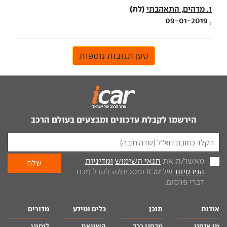
(לת)
1. מדהים, התאהבתי
, 09-01-2019
טען תגובות נוספות
הירשמו לקבלת עדכונים ומבצעים בעולם הרכב
מאשר/ת את
תנאי השימוש
ומדיניות
הפרטיות
של iCar ומסכים/ה לקבל מכם
דברי פרסום.
אודות
תוכן
כלים ומידע
מדורים
מי אנחנו
מבחני רכב
השוואת
ליסינג