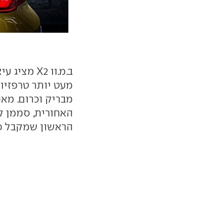
ב.מ.וו X2 
מעט יותר טרפזיו
מבריק וכרום. מאפ
הראשון שמקבל סמ