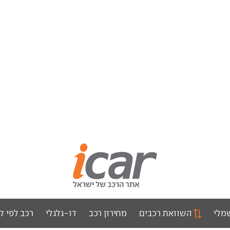
מלי
השוואת רכבים
מחירון רכב
דו-גלגלי
רכב לפי ק