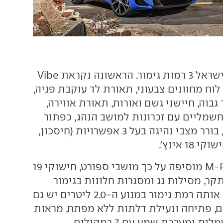
ב.מ.וו X2 ישווק בישראל 3 רמות גימור. הראשונה נקראת Vibe
וח מחוונים צבעוני, תאורת לד עוקבת פניה,
בוה, חיישני גשם ואורות, תאורת אווירה,
שמליים עם זכרונות למושב הנהג, כפתור
הנעה, גג פנוראמי, בורר מצבי נהיגה בעל 3 אפשרויות (חיסכון,
1 אינץ'.
רמת הגימור M-Pack מוסיפה על כך מושבי ספורט, חישוקי 19
תקר, מסילות גג ומסגרות חלונות בגימור
שחור מבריק, ועם אותה רמת גימור במנוע ה-2.0 ליטרים יש גם
, פתיחה ונעילת דלתות ללא מפתח, מראות
ומערכת שמע עם 7 רמקולים.