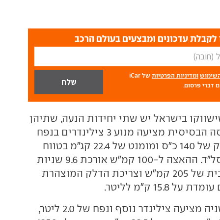
לקבלת עדכונים ומבצעים בעולם הרכב
השימוש
ומדיניות הפרטיות
של iCar
 דברי פרסום.
סאות ה-X2 שישווקו בישראל יש שתי יחידות הנעה, שתיהן
טורבו-בנזין. הגרסה הבסיסית מציעה מנוע 3 צילינדרים בנפח
1.5 ליטר, עם הספק של 140 כ"ס ומומנט של 22.4 קג"מ בטווח
של 1,480-4,200 סל"ד. ההאצה ל-100 קמ"ש אורכת 9.6 שניות
עד למהירות מירבית של 205 קמ"ש וצריכת הדלק המוצהרת
 15.8 ק"מ לליטר.
יחידת ההנעה השניה מציעה צילינדר נוסף ונפח של 2.0 ליטר,