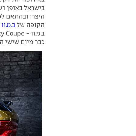
היצרן ובהתאם לס
הקופה של
ב.מ.וו X1
כבר מיום שישי הקרוב, 18