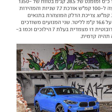
עם הספק של 192 כ"ס ומומנט של 28.5 קג"מ בטווח של 1350-
4600 סל"ד. ההאצה ל-100 קמ"ש אורכת 7.7 שניות והמהירות
המירבית היא 227 קמ"ש. צריכת הדלק המוצהרת בתנאים
משולבים עומדת על 16.6 ק"מ לליטר. שני המנועים משודכים
לראשונה לתיבה רובוטית דו מצמדית בעלת 7 הילוכים וכמו ב-