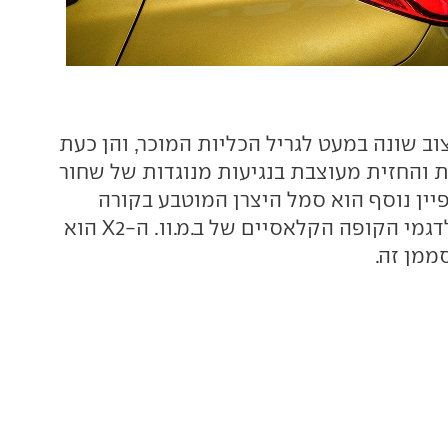
מציג עיצוב שונה במעט לגריל הכליות המוכר, והן כעת
ת והחזית מעוצבת בנגיעות מנוגדות של שחור
יין נוסף הוא סמל היצרן המוטבע בקורה
האחורית, סממן לדגמי הקופה הקלאסיים של ב.מ.וו. ה-X2 הוא
מן זה.