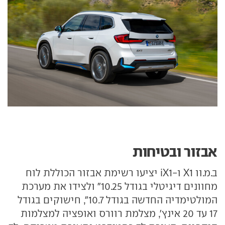
אבזור ובטיחות
ב.מ.וו X1 ו-iX1 יציעו רשימת אבזור הכוללת לוח
מחוונים דיגיטלי בגודל 10.25" ולצידו את מערכת
המולטימדיה החדשה בגודל 10.7", חישוקים בגודל
17 עד 20 אינץ', מצלמת רוורס ואופציה למצלמות