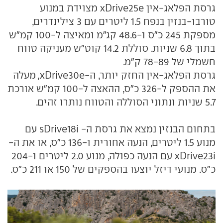
גרסת הפלאג-אין xDrive25e מצוידת במנוע
טורבו-בנזין בנפח 1.5 ליטרים עם 3 צילינדרים,
מספקת 245 כ"ס ו-48.6 קג"מ ומאיצה ל-100 קמ"ש
בתוך 6.8 שניות. סוללת 14.2 קוט"ש מעניקה טווח
חשמלי של 78-89 ק"מ.
גרסת הפלאג-אין החזק יותר, ה-xDrive30e, מעלה
את ההספק ל-326 כ"ס, ההאצה ל-100 קמ"ש אורכת
5.7 שניות ונתוני הסוללה והטווח נותרו זהים.
בתחום הבנזין נמצא את גרסת ה- sDrive18i עם
מנוע 1.5 ליטרים, הנעה אחורית ו-136 כ"ס, או את ה-
xDrive23i עם הנעה כפולה, מנוע 2.0 ליטרים ו-204
כ"ס. מנועי דיזל יוצעו בהספקים של 150 או 211 כ"ס.