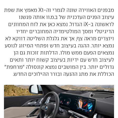
מבפנים האווירה שונה לגמרי וה-X1 מאמץ את שפת
עיצוב הפנים העדכנית של ב.מ.וו אותה פגשנו
לראשונה ב-iX הגדול. נמצא כאן את לוח המחוונים
הדיגיטלי ומסך המולטימדיה המחוברים יחדיו
ויוצרים מראה צף, אך את גלגלת השליטה דווקא לא
נמצא יותר. ההגה בעיצוב חדש ופתחי המיזוג לנוסע
נמצאים הפעם ממש מולו. הדלתות זוכות גם הן
לעיצוב חדש עם ידיות בעיצוב קשוח יותר ותאים
גדולים יותר. בין המושבים נמצא קונסולה "מרחפת"
הכוללת את מתג ההנעה ובורר ההילוכים החדש.