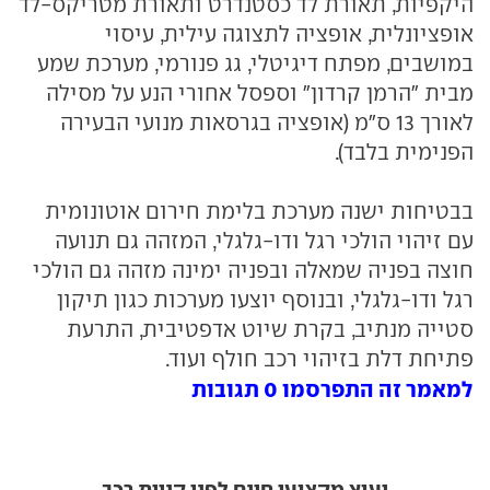
היקפיות, תאורת לד כסטנדרט ותאורת מטריקס-לד
אופציונלית, אופציה לתצוגה עילית, עיסוי
במושבים, מפתח דיגיטלי, גג פנורמי, מערכת שמע
מבית "הרמן קרדון" וספסל אחורי הנע על מסילה
לאורך 13 ס"מ (אופציה בגרסאות מנועי הבעירה
הפנימית בלבד).
בבטיחות ישנה מערכת בלימת חירום אוטונומית
עם זיהוי הולכי רגל ודו-גלגלי, המזהה גם תנועה
חוצה בפניה שמאלה ובפניה ימינה מזהה גם הולכי
רגל ודו-גלגלי, ובנוסף יוצעו מערכות כגון תיקון
סטייה מנתיב, בקרת שיוט אדפטיבית, התרעת
פתיחת דלת בזיהוי רכב חולף ועוד.
למאמר זה התפרסמו 0 תגובות
יעוץ מקצועי חינם לפני קניית רכב