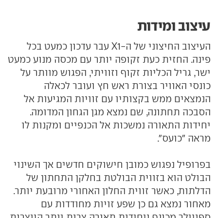
עיצוב ומידות
העיצוב החיצוני של ה-X1 עבר עדכון כמעט בכל
פינה. החזית כעת זקופה יותר עם מכסה מנוע כמעט
ישר, גריל הכליות זקוף וזוויתי, הפגוש מוותר על
כונסי האוויר בצורת ראש חץ ועובר לכאלה
הנמצאים ממש בקצותיו עם זוויות המגיעות אל
הסבכה תחתונה, שם נמצא מגן הגחון המדומה.
יחידות התאורה נמשכות אל הכנפיים ומקנות לו
מראה "כועס".
בפרופיל נפגוש כמובן חישוקים חדשים אך השינוי
הבולט הוא בזווית הבולטת בחלקן התחתון של
הדלתות, כאשר זווית החלון האחורי מרובעת יותר.
מאחור נמצא גם כן שפע זויות מחודדות עם
ספויילר מכונף ויחידות תאורה צרות יותר היוצרות