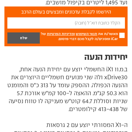
ועד 1,495 ליטרים בקיפול מושבים.
הירשמו לקבלת עדכונים ומבצעים בעולם הרכב
מאשר/ת את
תנאי השימוש
ומדיניות הפרטיות
של
iCar ומסכים/ה לקבל מכם דברי פרסום.
יחידות הנעה
ב.מ.וו iX1 החשמלי יוצע עם יחידת הנעה אחת,
xDrive30 ולה שני מנועים חשמליים היוצרים את
ההנעה הכפולה. ההספק עומד על 313 כ"ס והמומנט
הוא 50.3 קג"מ. ההאצה ל-100 קמ"ש אורכת 5.7
שניות וסוללת 64.7 קוט"ש מעניקה לו טווח נסיעה
של 413-438 קילומטרים.
ה-X1 המסורתי יוצע עם 2 גרסאות