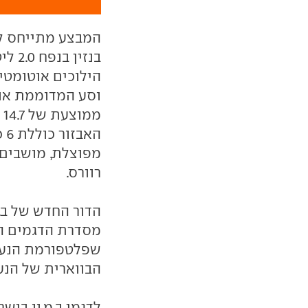
הילוכים אוטומטי
וסע המדוממת אות
מ
מפוצלת, מושבים ב
רוורס.
הדור החדש של ב.מ
מסדרת הדגמים הר
שפלטפורמת הנעה
הבווארית של הנעה
לדגמי ב.מ.וו ביש