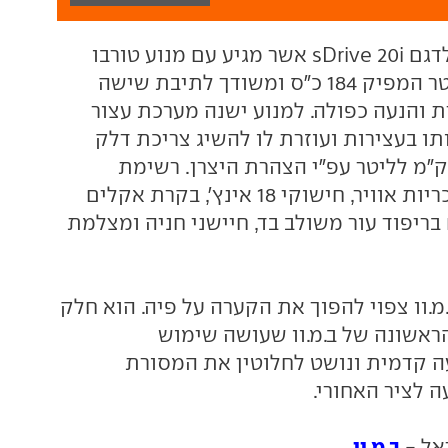
המבצע מתייחס לדגם sDrive 20i אשר מגיע עם מנוע טורבו
בנזין בנפח 2.0 ליטר המפיק 184 כ"ס ומשודך לתיבת שישה
ת והנעה כפולה. למנוע ישנה מערכת עצור
ו בעצירות ועוזרת לו להשיג צריכת דלק
מוצעת של 14.7 ק"מ לליטר עפ"י הצהרת היצרן. רשימת
האבזור כוללת 6 כריות אוויר, חישוקי 18 אינץ', בקרת אקלים
ריפוד עור משולב בד, חיישני חניה ומצלמת
.וו צפוי להפוך את הקערה על פיה. הוא חלק
אשונה של ב.מ.וו שעושה שימוש
 קדמית ונושט לחלוטין את המסורת
 לציר האחורי.
ב.מ.וו
ראל -