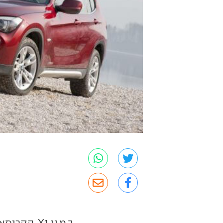
ב.מ.וו X1,