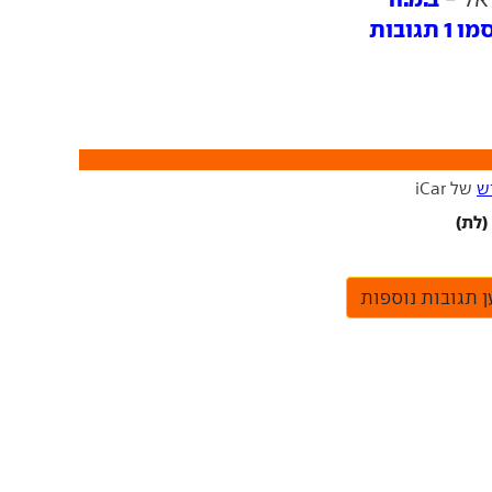
ובות
ש
של iCar
(לת)
 תגובות נוספות