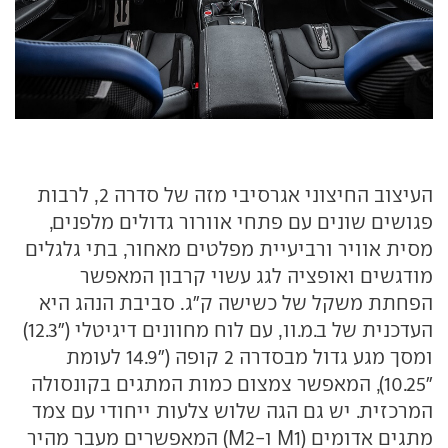
העיצוב החיצוני אגרסיבי מזה של סדרה 2, לרבות
פגושים שונים עם פתחי אוורור גדולים מלפנים,
מסית אוויר ורביעיית מפלטים מאחור, בתי גלגלים
מודגשים ואופציה לגג עשוי קרבון המאפשר
הפחתת משקל של כשישה ק"ג. סביבת הנהג היא
העדכנית של ב.מ.וו, עם לוח מחוונים דיגיטלי ("12.3)
ומסך מגע גדול מבסדרה 2 קופה ("14.9 לעומת
"10.25), המאפשר צמצום כמות המתגים בקונסולה
המרכזית. יש גם הגה שלוש צלעות ייחודי עם צמד
מתגים אדומים (M1 ו-M2) המאפשרים מעבר מהיר