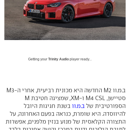
Getting your
Trinity Audio
player ready...
ב.מ.וו M2 החדשה היא מכונית רביעית, אחרי ה-M3
סטיישן, M4 CSL ו-XM, שמציגה חטיבת M
הספורטיבית של
ב.מ.וו
בשנת חגיגות היובל
להיווסדה. היא שומרת, כנראה בפעם האחרונה, על
התצורה הקלאסית של מנוע בנזין מלפנים, אפשרות
לתיבת הילוכים ידנית במרכז והנעה אחורית בלבד