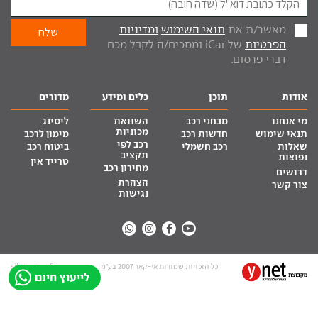
מאשר/ת את
תנאי השימוש
ומדיניות
הפרטיות
של iCar ומסכים/ה לקבל מכם
דברי פרסום.
אודות
תוכן
כלים ומידע
מדורים
מי אנחנו
מבחני רכב
השוואת
ליסינג
מכוניות
תנאי שימוש
חדשות רכב
מימון לרכב
רכב לפי
שאלות
רכב חשמלי
ביטוח רכב
תקציב
נפוצות
טרייד אין
מחירון רכב
דרושים
הצהרת
צור קשר
נגישות
כל הזכויות שמורות אי-קאר 2007 בע”מ
site by tq.soft
לייעוץ חינם