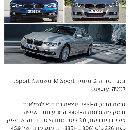
ב.מ.וו סדרה 3. מימין: M Sport. משמאל: Sport.
למטה: Luxury
גרסת הדגל, ה-335i, יוצאת גם היא לגמלאות
ובמקומה נכנסת ה-340i. המנוע נותר שישה
צילינדרים בטור, 3.0 ליטר מוגדש טורבו והוא מפיק
כעת 326 כ"ס (306 ב-335i) ומומנט מרבי של 45.9