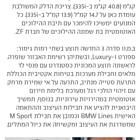
קג"מ (40.8 קג"מ ב-335i). צריכת הדלק המשולבת
עומדת כאן על 14.7 קמ"ל (13.9 קמ"ל ב-335i). כל
המנועים ימשיכו להימכר עם תיבת ההילוכים
האוטומטית בת שמונה ההילוכים של חברת ZF.
ב.מ.וו סדרה 3 החדשה תוצע בשתי רמות גימור:
ספורט ו-Luxury, ובשתיהן רשימת האבזור שופרה.
לראשונה תוצע המכונית כסטנדרט עם פנסי לד
מלאים וחבילת מערכות בטיחות אקטיבית הכוללת
התרעת סטייה מנתיב, התרעה על אי שמירת מרחק
עם זיהוי הולכי רגל ומערכת בלימת חירום
אוטומטית במהירויות עירוניות. בנוסף, תמשיך
היבואנית להציע את חבילות העיצוב וההתאמה
האישית BMW Lines וכמובן את חבילת M Sport
שמשדרגת את העיצוב ומקשיחה את כיול המתלים.