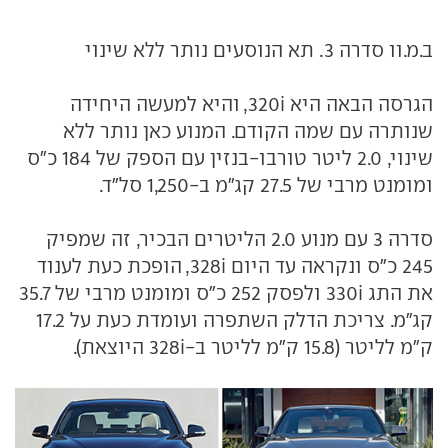
ב.מ.וו סדרה 3. תא הנוסעים נותר ללא שינוי
הגרסה הבאה היא 320i, והיא למעשה היחידה
שנותרה עם שמה הקודם. המנוע כאן נותר ללא
שינוי, 2.0 ליטר טורבו-בנזין עם הספק של 184 כ"ס
ומומנט מרבי של 27.5 קג"מ ב-1,250 סל"ד.
סדרה 3 עם מנוע 2.0 הליטרים הבכיר, זה שמפיק
245 כ"ס ונקראה עד היום 328i, הופכת כעת לענוד
את התג 330i ולפסק 252 כ"ס ומומנט מרבי של 35.7
קג"מ. צריכת הדלק השתפרה ועומדת כעת על 17.2
ק"מ לליטר (15.8 ק"מ לליטר ב-328i היוצאת).