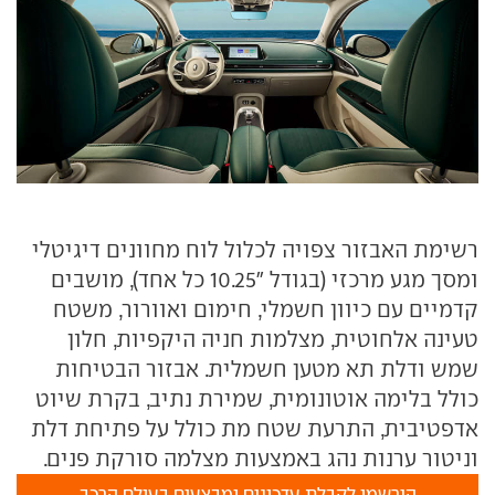
רשימת האבזור צפויה לכלול לוח מחוונים דיגיטלי
ומסך מגע מרכזי (בגודל "10.25 כל אחד), מושבים
קדמיים עם כיוון חשמלי, חימום ואוורור, משטח
טעינה אלחוטית, מצלמות חניה היקפיות, חלון
שמש ודלת תא מטען חשמלית. אבזור הבטיחות
כולל בלימה אוטונומית, שמירת נתיב, בקרת שיוט
אדפטיבית, התרעת שטח מת כולל על פתיחת דלת
וניטור ערנות נהג באמצעות מצלמה סורקת פנים.
הירשמו לקבלת עדכונים ומבצעים בעולם הרכב