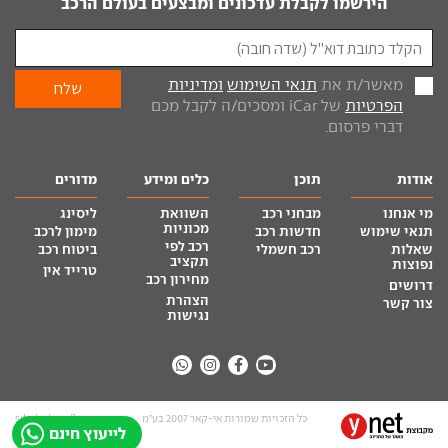
הירשמו לקבלת עדכונים ומבצעים בעולם הרכב
מאשר/ת את
תנאי השימוש
ומדיניות
הפרטיות
של iCar ומסכים/ה לקבל מכם
דברי פרסום.
אודות
תוכן
כלים ומידע
מדורים
מי אנחנו
מבחני רכב
השוואת
ליסינג
מכוניות
תנאי שימוש
חדשות רכב
מימון לרכב
רכב לפי
שאלות
רכב חשמלי
ביטוח רכב
תקציב
נפוצות
טרייד אין
מחירון רכב
דרושים
הצהרת
צור קשר
נגישות
כל הזכויות שמורות אי-קאר 2007 בע”מ
site by tq.soft
לייעוץ חינם