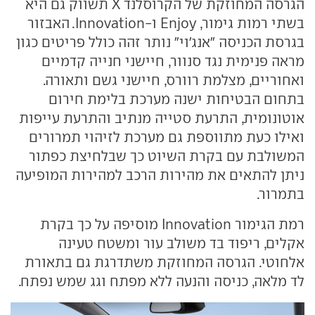
הגרסה המחוזקת של הקרוסלנד X תשווק גם היא
בשתי רמות גימור, Enjoy ו-Innovation. האבזור
בגרסת הכניסה "אנג'וי" נותר זהה כולל פריטים כגון
מראה פנימית נגד סנוור, חיישני חנייה קדמיים
ואחוריים, מצלמת רוורס, חיישני גשם ותאורה.
בתחום הבטיחות ישנה מערכת בלימת חירום
אוטונומית, התרעת סטייה מנתיב והתרעת עייפות
ואילו כעת מתווספת גם מערכת לזיהוי תמרורים
המשולבת עם בקרת השיוט כך שבלחיצת כפתור
ניתן להתאים את מהירות הרכב למהירות המופיעה
בתמרור.
רמת הגימור Innovation מוסיפה על כך בקרת
אקלים, ריפוד בד משולב עור ומשטח טעינה
אלחוטי. הגרסה המחוזקת משתדרגת גם בתאורת
לד מלאה, כניסה והנעה ללא מפתח וגג שמש נפתח.