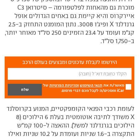
מוכרת גם מהאחות לפלטפורמה – סיטרואן C3
איירקרוס והיא קיימת גם באחים הגדולים אופל
גרנדלנד X ופיג'ו 3008. נתון המומנט התחזק ב-2.5
קג"מ ועומד על 23.4 הזמינים 250 סל"ד מאוחר יותר,
ב-1,750 סל"ד.
הירשמו לקבלת עדכונים ומבצעים בעולם הרכב
מאשר/ת את
תנאי השימוש
ומדיניות הפרטיות
של
iCar ומסכים/ה לקבל מכם דברי פרסום.
לעומת רכבי הפנאי הקומפקטיים, המנוע בקרוסלנד
X משודך לתיבה אוטומטית בעלת 6 הילוכים (8
הילוכים בגרנדלנד למשל). ההאצה ל-100 קמ"ש
התקצרה ב-1.6 שניות ועומדת על 10.2 שניות ואילו