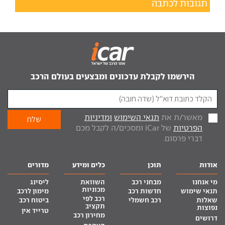
תגובות לכתבה
הירשמו לקבלת עדכונים ומבצעים בעולם הרכב
מאשר/ת את
תנאי השימוש
ומדיניות
הפרטיות
של iCar ומסכים/ה לקבל מכם
דברי פרסום.
אודות
תוכן
כלים ומידע
מדורים
מי אנחנו
מבחני רכב
השוואת
ליסינג
מכוניות
תנאי שימוש
חדשות רכב
מימון לרכב
רכב לפי
שאלות
רכב חשמלי
ביטוח רכב
תקציב
נפוצות
טרייד אין
מחירון רכב
דרושים