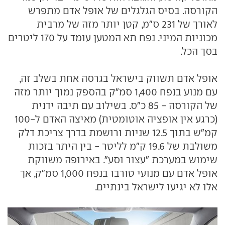
הקורסה. בסיס הגלגלים של אופל אדם מתפרש
לאורך של 231 ס"מ, קטן יותר מזה של מרבית
מכוניות המיני. נפח תא המטען עומד על 170 ליטרים
בסך הכל.
אופל אדם תשווק בישראל בגרסה אחת בשלב זה,
עם מנוע בנפח 1,400 סמ"ק בהספק נמוך יותר מזה
של הקורסה - 85 כ"ס. בשילוב עם תיבה ידנית
(כרגע אין אופציה אוטומטית) מאיצה האדם ל-100
קמ"ש בתוך 12.5 שניות ורושמת בדרך צריכת דלק
משולבת של 19.6 ק"מ לליטר - בין היתר בזכות
שימוש במערכת "עצור וסע". באירופה משווקת
אופל אדם עם מנועי טורבו בנפח 1,000 סמ"ק, אך
אלו לא יגיעו לישראל בינתיים.