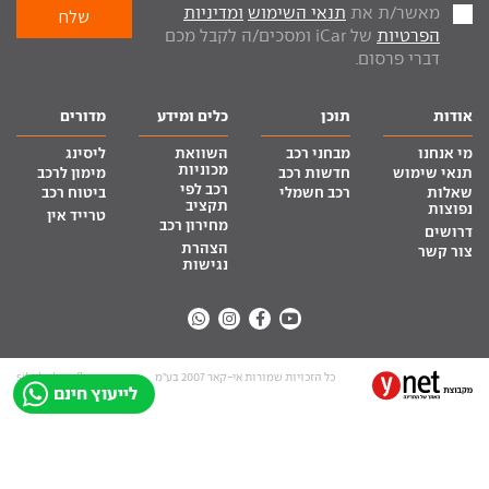
מאשר/ת את
תנאי השימוש
ומדיניות
הפרטיות
של iCar ומסכים/ה לקבל מכם
דברי פרסום.
אודות
תוכן
כלים ומידע
מדורים
מי אנחנו
מבחני רכב
השוואת
ליסינג
מכוניות
תנאי שימוש
חדשות רכב
מימון לרכב
רכב לפי
שאלות
רכב חשמלי
ביטוח רכב
תקציב
נפוצות
טרייד אין
מחירון רכב
דרושים
הצהרת
צור קשר
נגישות
כל הזכויות שמורות אי-קאר 2007 בע”מ
site by tq.soft
לייעוץ חינם