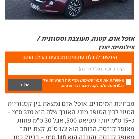
אופל אדם. קטנה, מעוצבת וססגונית /
צילומים: יצרן
הירשמו לקבלת עדכונים ומבצעים בעולם הרכב
מאשר/ת את
תנאי השימוש
ומדיניות הפרטיות
של
iCar ומסכים/ה לקבל מכם דברי פרסום.
מבחינת המימדים, אופל אדם נמצאת בין קטגוריית
המיני לבין הסופר מיני. האורך שלה הוא 370 ס"מ -
כ-15 ס"מ יותר מפיאט 500, אבל 30 ס"מ פחות
מאופל קורסה. הרוחב הוא 172 ס"מ, קצת יותר
מאופל קורסה, והגובה הוא 148 ס"מ - בדיוק כמו