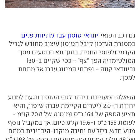
גם רכב הפנאי
יונדאי טוסון עבר מתיחת פנים
.
במסגרת העדכון קיבל הטוסון עיצוב מחודש לגריל
הקדמי ולפנסי החזית. בתוך תא הנוסעים מסך
המולטימדיה הפך "צף" - כפי שקיים ב-i30
וביונדאי קונה - ופתחי המיזוג עברו אל מתחת
למסך.
השאלה המעניינת ביותר לגבי הטוסון נוגעת למנוע.
יחידת ה-2.0 ליטרים הקיימת עברה שיפור, והיא
תציע הספק של 164 כ"ס ומומנט של 20.8 קג"מ -
לעומת 155 כ"ס ו-19.6 קג"מ כיום. אך במקביל נוסף
מנוע חדש, דיזל עם יחידה מיקרו-היברידית במתח
של 48 וולט. המנוע הזה מגיע עם הספק של 183 כ"ס,