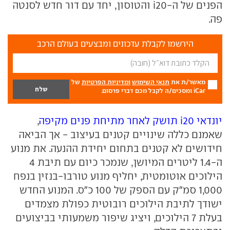
הפנים של ה-i20 והטוסון, יחד עם דור חדש לסנטה
פה.
הירשמו לקבלת עדכונים ומבצעים בעולם הרכב
מאשר/ת את
תנאי השימוש
ומדיניות הפרטיות
של
iCar ומסכים/ה לקבל מכם דברי פרסום.
יונדאי i20 תושק לאחר מתיחת פנים מקיפה
,
שאמנם כללה שינויים קטנים בעיצוב - אך הביאה
חידושים לא קטנים בתחום יחידת ההנעה. את מנוע
ה-1.4 ליטרים המיושן, שנמכר כיום עם תיבת 4
הילוכים אוטומטית, יחליף מנוע טורבו-בנזין בנפח
1,000 סמ"ק עם הספק של 100 כ"ס. המנוע החדש
ישודך לתיבת הילוכים רובוטית כפולת מצמדים
בעלת 7 הילוכים, ויציג שיפור משמעותי בביצועים