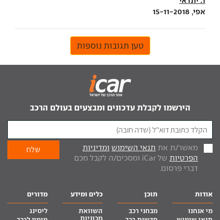
1. יונדאי
אפי, 15-11-2018
טען תגובות נוספות
הירשמו לקבלת עדכונים ומבצעים בעולם הרכב
מאשר/ת את
תנאי השימוש
ומדיניות
הפרטיות
של iCar ומסכים/ה לקבל מכם
דברי פרסום.
אודות
תוכן
כלים ומידע
מדורים
מי אנחנו
מבחני רכב
השוואת
ליסינג
מכוניות
תנאי שימוש
חדשות רכב
מימון לרכב