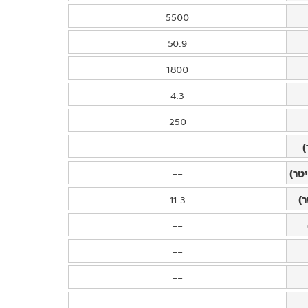
5500
50.9
1800
4.3
250
)
--
טר)
--
)
11.3
--
--
--
--