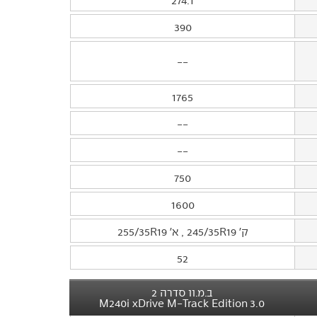
274.1
390
--
1765
--
--
750
1600
ק' 245/35R19 , א' 255/35R19
52
ב.מ.וו סדרה 2
3.0 M240i xDrive M-Track Edition