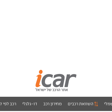
מלי
השוואת רכבים
מחירון רכב
דו-גלגלי
רכב לפי ק