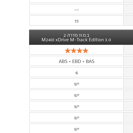
--
15
ב.מ.וו סדרה 2
3.0 M240i xDrive M-Track Edition
ABS + EBD + BAS
6
יש
יש
יש
יש
יש