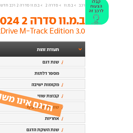
רכב
ב.מ.וו
סדרה 2
ב.מ.וו סדרה 2 רכב חדש
ב.מ.וו סדרה 2 2024
3.0 M240i xDrive M-Track Edition
תעודת זהות
שנת דגם
מספר דלתות
הדגם אינו משו
מקומות ישיבה
קבוצת שווי
שווי שימוש רציף
אחריות
שנת השקת הדגם