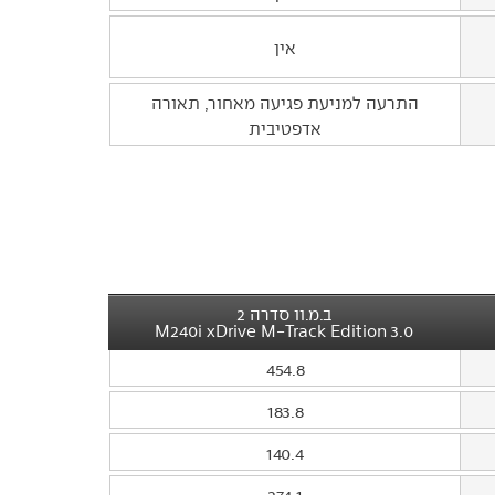
אין
התרעה למניעת פגיעה מאחור, תאורה
אדפטיבית
ב.מ.וו סדרה 2
3.0 M240i xDrive M-Track Edition
454.8
183.8
140.4