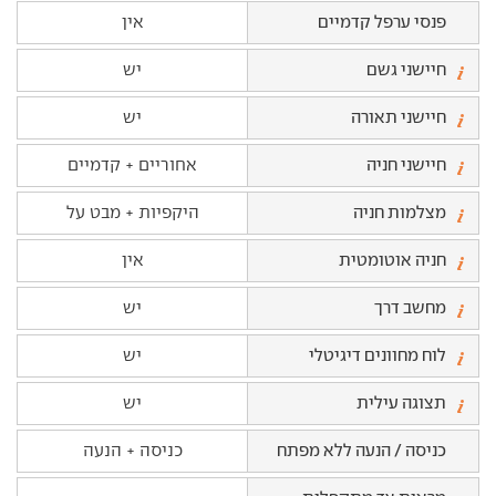
פנסי ערפל קדמיים
אין
חיישני גשם
יש
חיישני תאורה
יש
חיישני חניה
אחוריים + קדמיים
מצלמות חניה
היקפיות + מבט על
חניה אוטומטית
אין
מחשב דרך
יש
לוח מחוונים דיגיטלי
יש
תצוגה עילית
יש
כניסה / הנעה ללא מפתח
כניסה + הנעה