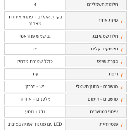
חלונות חשמליים
4
בקרת אקלים + פתחי איוורור
מיזוג אוויר
מאחור
חלון שמש בגג
גג שמש פנוראמי
חישוקים קלים
יש
בקרת שיוט
כולל שמירת מרחק
ריפוד
עור
מושבים - כוונון חשמלי
יש + זכרון
מושבים - חימום
מלפנים + אוורור
עיסוי במושבים
נהג + נוסע
פנסי חזית
LED עם מנגנון הפניה בסיבוב