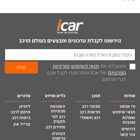
הירשמו לקבלת עדכונים ומבצעים בעולם הרכב
מאשר/ת את
תנאי השימוש
ומדיניות
הפרטיות
של iCar ומסכים/ה לקבל מכם
דברי פרסום.
אודות
תוכן
כלים ומידע
מדורים
מי אנחנו
מבחני רכב
השוואת
ליסינג
מכוניות
תנאי שימוש
חדשות רכב
מימון לרכב
רכב לפי
שאלות
רכב חשמלי
ביטוח רכב
תקציב
נפוצות
טרייד אין
מחירון רכב
דרושים
הצהרת
צור קשר
נגישות