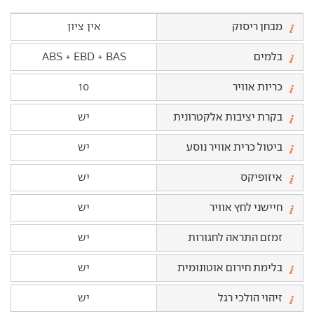
מבחן ריסוק
אין ציון
בלמים
ABS + EBD + BAS
כריות אוויר
10
בקרת יציבות אלקטרונית
יש
ביטול כרית אוויר נוסע
יש
איזופיקס
יש
חיישני לחץ אוויר
יש
זמזם התראה לחגורות
יש
בלימת חירום אוטונומית
יש
זיהוי הולכי רגל
יש