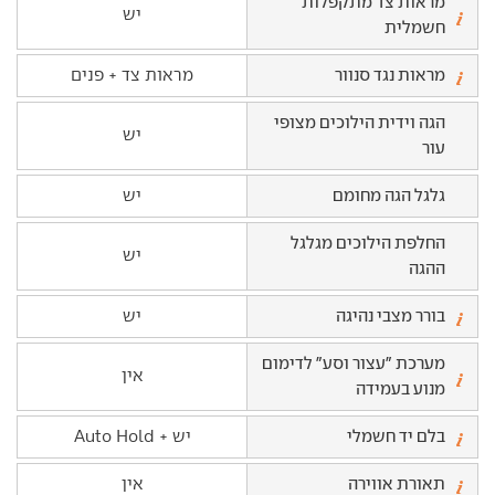
מראות צד מתקפלות
יש
חשמלית
מראות נגד סנוור
מראות צד + פנים
הגה וידית הילוכים מצופי
יש
עור
גלגל הגה מחומם
יש
החלפת הילוכים מגלגל
יש
ההגה
בורר מצבי נהיגה
יש
מערכת "עצור וסע" לדימום
אין
מנוע בעמידה
בלם יד חשמלי
יש + Auto Hold
תאורת אווירה
אין