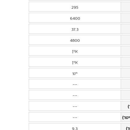
295
6400
37.3
4800
אין
אין
יש
--
--
)
--
טר)
--
)
9.3