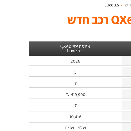
3.5 Luxe
רכב חדש
אינפיניטי QX60
3.5 Luxe
2026
5
7
419,990 ₪
7
10,416
שלוש שנים