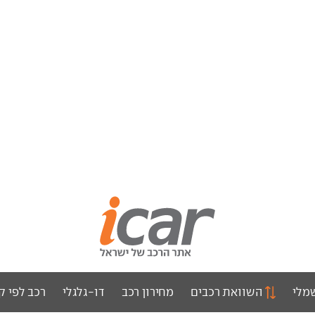
מלי
השוואת רכבים
מחירון רכב
דו-גלגלי
רכב לפי ק