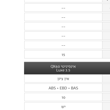
--
--
--
--
--
15
אינפיניטי QX60
3.5 Luxe
אין ציון
ABS + EBD + BAS
10
יש