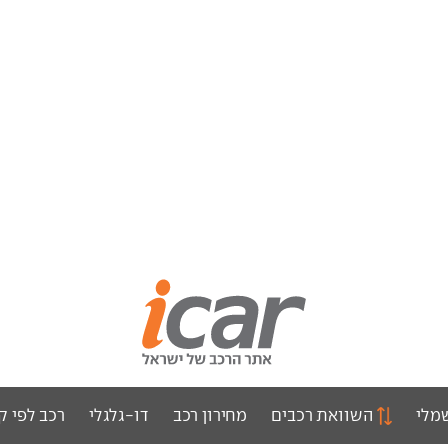
מלי
השוואת רכבים
מחירון רכב
דו-גלגלי
רכב לפי ק