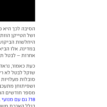
הסיבה לכך היא 
ושל הטייקן הוותי
היחלשות הביקוש
במדינה. אלו הביא
אחרות – לבטל תו
כעת כאמור, נראה 
שוקל לבטל לא רק
סובלות מעלויות 
מספר חודשים הת
718 גם עם מנועי בנזין
בגלל הארכת משך