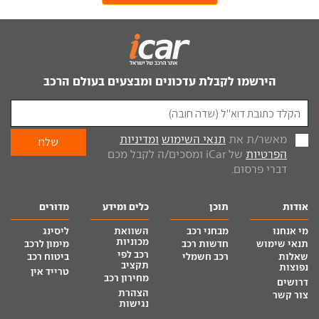
הירשמו לקבלת עדכונים ומבצעים בעולם הרכב
מאשר/ת את
תנאי השימוש
ומדיניות
הפרטיות
של iCar ומסכים/ה לקבל מכם
דברי פרסום.
אודות
תוכן
כלים ומידע
מדורים
מי אנחנו
מבחני רכב
השוואת
ליסינג
מכוניות
תנאי שימוש
חדשות רכב
מימון לרכב
רכב לפי
שאלות
רכב חשמלי
ביטוח רכב
תקציב
נפוצות
טרייד אין
מחירון רכב
דרושים
הצהרת
צור קשר
נגישות