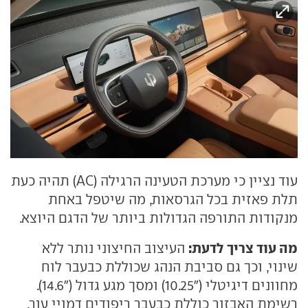
עוד נציין כי מערכת הטעינה הרגילה (AC) תהיה כעת
תלת פאזית בכל הגרסאות, מה שיטפל באחת
מנקודות התורפה הגדולות ביותר של הדגם היוצא.
מה עוד צריך לדעת:
העיצוב החיצוני נותר ללא
שינוי, וכך גם סביבת הנהג שכוללת כבעבר לוח
מחוונים דיגיטלי ("10.25) ומסך מגע גדול ("14.6).
רשימת האבזור כוללת כבעבר ריפודים דמויי עור,