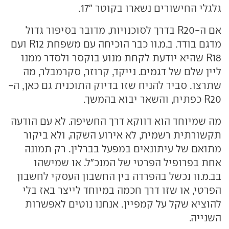
גלגלי החישורים נשארו בקוטר "17.
אם ה-R20 בדרך לסוכנויות, מדובר בסיפור גדול
מדגם בודד. ב.מ.וו כבר הוכיחה עם משפחת R12 ועם
R18 שהיא יודעת לקחת מנוע בוקסר ולסדר ממנו
ליין שלם של דגמים. נייקד, קרוזר, סקרמבלר, מה
שתרצו. סביר להניח שזו בדיוק התוכנית גם כאן, ה-
R20 כפתיח, והשאר יבוא בהמשך.
מה שמיוחד הוא דווקא דרך החשיפה. לא עם הודעה
תקשורתית רשמית, לא אירוע השקה, ולא ביקור
מתואם של עיתונאים במפעל בברלין. רק תמונה
אחת בפרופיל הפרטי של המנכ"ל. או שמישהו
בב.מ.וו נכשל בהפרדה בין החשבון העסקי לחשבון
הפרטי, או שזו דרך חכמה במיוחד לייצר באז בלי
להוציא שקל על קמפיין. אנחנו נוטים לאפשרות
השנייה.