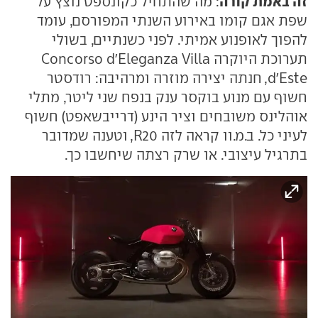
זה באמת קורה
: מה שהתחיל כקונספט נוצץ על
שפת אגם קומו באירוע השנתי המפורסם, עומד
להפוך לאופנוע אמיתי. לפני כשנתיים, בשולי
תערוכת היוקרה Concorso d'Eleganza Villa
d'Este, חנתה יצירה מוזרה ומרהיבה: רודסטר
חשוף עם מנוע בוקסר ענק בנפח שני ליטר, מתלי
אוהלינס משובחים וציר הינע (דרייבשאפט) חשוף
לעיני כל. ב.מ.וו קראה לזה R20, וטענה שמדובר
בתרגיל עיצובי. או שרק רצתה שיחשבו כך.