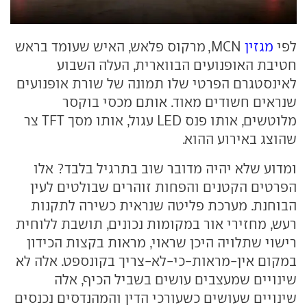
לפי
מגזין
MCN, מרקוס פלאש, האיש שעומד בראש
חטיבת האופנועים הבווארית, העלה השבוע
לאינסטגרם הפרטי שלו תמונה של שורת אופנועים
שנראים חשודים מאוד. אותם מכסי בוקסר
מלוטשים, אותו פנס LED עגול, אותו מסך TFT צר
שהוצג באירוע ההוא.
ומדוע שלא יהיה מדובר שוב בתרגיל בלבד? אלו
הפרטים הקטנים והפחות זוהרים שבולטים לעין
הבוחנת. מערכת פליטה שנראית כשירה לתקנות
רעש, מחזירי אור במקומות נכונים, תושבת ללוחית
רישוי שתלויה היכן שראוי, מראות בקצות הכידון
במקום אין-מראות-כי-לא-צריך בקונספט. אלה לא
שינויים שמעצבים עושים בשביל הכיף, אלה
שינויים שעושים כשעורכי הדין והמהנדסים נכנסים