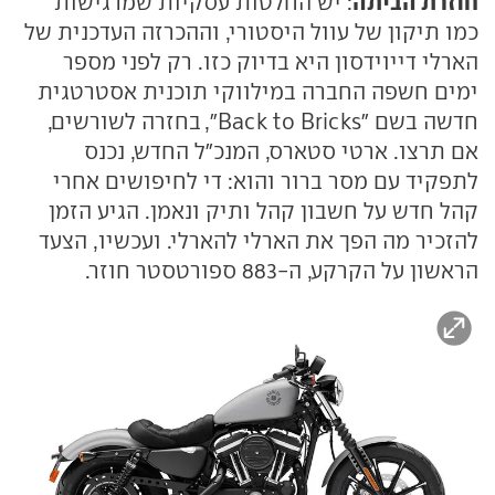
חוזרת הביתה
: יש החלטות עסקיות שמרגישות
כמו תיקון של עוול היסטורי, וההכרזה העדכנית של
הארלי דייוידסון היא בדיוק כזו. רק לפני מספר
ימים חשפה החברה במילווקי תוכנית אסטרטגית
חדשה בשם "Back to Bricks", בחזרה לשורשים,
אם תרצו. ארטי סטארס, המנכ"ל החדש, נכנס
לתפקיד עם מסר ברור והוא: די לחיפושים אחרי
קהל חדש על חשבון קהל ותיק ונאמן. הגיע הזמן
להזכיר מה הפך את הארלי להארלי. ועכשיו, הצעד
הראשון על הקרקע, ה-883 ספורטסטר חוזר.