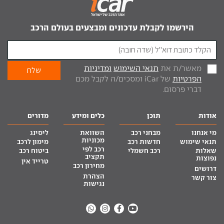
הירשמו לקבלת עדכונים ומבצעים בעולם הרכב
מאשר/ת את
תנאי השימוש
ומדיניות
הפרטיות
של iCar ומסכים/ה לקבל מכם
דברי פרסום.
אודות
תוכן
כלים ומידע
מדורים
מי אנחנו
מבחני רכב
השוואת
ליסינג
מכוניות
תנאי שימוש
חדשות רכב
מימון לרכב
רכב לפי
שאלות
רכב חשמלי
ביטוח רכב
תקציב
נפוצות
טרייד אין
מחירון רכב
דרושים
הצהרת
צור קשר
נגישות