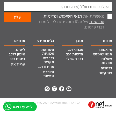
מאשר/ת את
תנאי השימוש
ומדיניות
הפרטיות
של iCar ומסכים/ה לקבל מכם
דברי פרסום.
אודות
תוכן
כלים ומידע
מדורים
מי אנחנו
מבחני רכב
השוואת
ליסינג
מכוניות
תנאי שימוש
חדשות רכב
מימון לרכב
רכב לפי
שאלות
רכב חשמלי
ביטוח רכב
תקציב
נפוצות
טרייד אין
מחירון רכב
דרושים
הצהרת
צור קשר
נגישות
כל הזכויות שמורות אי-קאר 2007 בע”מ
site by tq.soft
לייעוץ חינם