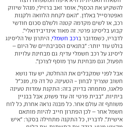
"השאלה האמיתית היא איפה המשפחה רוצה
להשקיע את הכסף", אומר זאב ברזילי, מנהל שיווק
ואפטרסייל באלדן. "האם לקחת הלוואה ולקנות
רכב, או לשים מקדמה קטנה ולשלם סכום חודשי
קבוע בליסינג פרטי. זה מאוד אינדיבידואלי".
לדבריו, כשמדובר ב
רכב חשמלי
, היתרון של הליסינג
בולט עוד יותר: "בתנאים הסביבתיים של היום –
ליסינג על רכב חשמלי עדיף. גם מבחינת עלויות
תפעול, וגם מבחינת ערך מוסף לצרכן".
אבל לפני שמקבלים את ההחלטה, יש עוד נושא
חשוב שצריך לבחון - הטעינה. טל דה פז, מנכ"ל
פלאגו, מתמחה בדיוק בזה: התקנת עמדות טעינה
ביתיות. "בבית פרטי זה עוד פשוט, אבל בבניין
משותף זה עולם אחר. כל מבנה נראה אחרת, כל לוח
חשמל אחר – לכן הפתרון חייב להיות מותאם
אישית". לדבריו, כל התקנה מתחילה בסקר: "איש