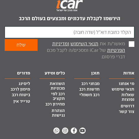
הירשמו לקבלת עדכונים ומבצעים בעולם הרכב
מאשר/ת את
תנאי השימוש
ומדיניות
הפרטיות
של iCar ומסכים/ה לקבל מכם
דברי פרסום.
אודות
תוכן
כלים ומידע
מדורים
מי אנחנו
מבחני רכב
השוואת
ליסינג
מכוניות
תנאי שימוש
חדשות רכב
מימון לרכב
רכב לפי
שאלות
רכב חשמלי
ביטוח רכב
תקציב
נפוצות
טרייד אין
מחירון רכב
דרושים
הצהרת
צור קשר
נגישות