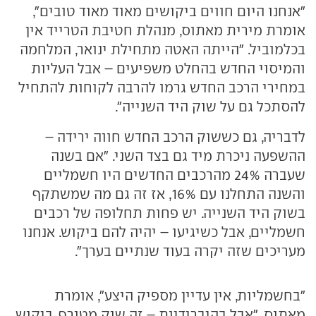
"אנחנו היום חווים ביקושים מאוד מאוד טובים",
אומרת מירית מאתוס, מנהלת חטיבת הטרייד אין
בכלמוביל. "הייתה האטה מתחילת ינואר, המלחמה
והמיסוי החדש בהחלט משפיעים – אבל העליות
במחירי הרכב החדש גרמו להרבה לקוחות להתחיל
להסתכל גם על שוק היד השנייה".
לדבריה, גם כששוק הרכב החדש חווה ירידה –
ההשפעה ניכרת מיד גם בצד השני. "אם בשנה
שעברה 24% מהרכבים החדשים היו חשמליים
והשנה התחלנו עם 16%, אז זה גם מה שמשתקף
בשוק היד השנייה. יש פחות תחלופה של רכבים
חשמליים, אבל כשיגיעו – יהיה להם ביקוש. אנחנו
מעריכים שזה יקרה בעוד שנתיים בערך".
"בחשמליות, אין עדיין מספיק היצע", אומרת
מאתוס. "אבל בהיברידיות – זה שוק מטורף. ביקוש