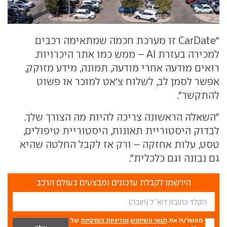
"CarDate זו מערכת חכמה שמתאימה רכבים
למכירה בעזרת AI – ממש כמו אתר היכרויות.
רואים מודעה אחרי מודעה, תמונה, מידע מזוקק,
אפשר לסמן לב, לשלוח צ'אט למוכר או פשוט
להתקשר".
"השאלה הראשונה צריכה להיות מה הצורך שלך.
לבדוק היסטוריית תאונות, היסטוריית טיפולים,
טסט, עלות אחזקה – ורק אז לקבל החלטה שהיא
גם נבונה וגם כלכלית".
הירשמו לקבלת עדכונים ומבצעים בעולם הרכב
מאשר/ת את
תנאי השימוש
ומדיניות הפרטיות
של