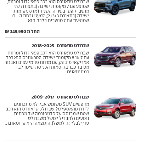
שברולט טראוורס הוא רכב פנאי גדול ומרווח,
שמוצע עם 7 מקומות ישיבה (בתצורת שני
מושבי קפטן בשורה השניה) או 8 מקומות
ישיבה (בתצורת 2+3+3), למעט גרסת ה-ZL
שמוצעת עם 7 מושבים בלבד. הוא...
החל מ 349,990 ₪
שברולט טראוורס ‏ 2018-2025
שברולט טראוורס הוא רכב פנאי גדול ומרווח
עם 7 או 8 מקומות ישיבה. הטראוורס הוא רכב
אמריקאי מובהק, עם מרווח פנימי עצום ואבזור
מכובד כבר בגרסאות הכניסה. שימו לב -
במיניוואנים...
שברולט טראוורס ‏ 2009-2017
מחפשים SUV משומש אבל לא מתכוונים
לרדת מהאספלט? שברולט טראוורס הוא רכב
שטח שמבוסס על פלטפורמה של מכונית
נוסעים (להבדיל למשל משברולט
טריילבלייזר, למשל). התוצאה היא קרוסאובר...