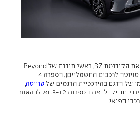
השם bZ4X כולל את הקידומת BZ, ראשי תיבות של Beyond
Zero (הסלוגן של טויוטה לרכבים החשמליים), הספרה 4
ו של הדגם בהירככיית הדגמים של
טויוטה
,
כאשר דגמים קטנים יותר יקבלו את הספרות 2 ו-3, ואילו האות