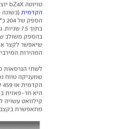
טויוטה bZ4X יוצע בשלב זה בשתי תצורות הנעה. גרסת
הקדמית
(בשונה 
בתוך 7.5 שניות. גרסת
המהירות המירבית מוגב
הק
מתאפשרת בקצב מירבי של