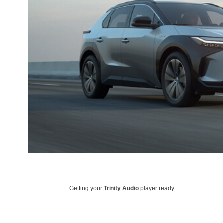
Getting your
Trinity Audio
player ready...