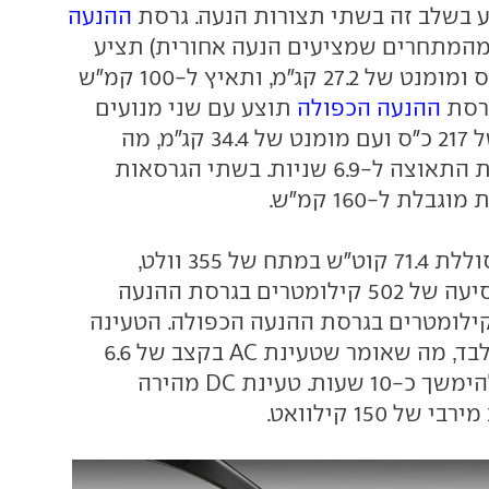
ההנעה
מהמתחרים שמציעים הנעה אחורית) תציע
הספק של 204 כ"ס ומומנט של 27.2 קג"מ, ותאיץ ל-100 קמ"ש
ההנעה הכפולה
תוצע עם שני מנועים
בהספק משולב של 217 כ"ס ועם מומנט של 34.4 קג"מ, מה
שיאפשר לקצר את התאוצה ל-6.9 שניות. בשתי הגרסאות
לת ל-160 קמ"ש.
לשתי הגרסאות סוללת 71.4 קוט"ש במתח של 355 וולט,
שמעניקה טווח נסיעה של 502 קילומטרים בגרסת ההנעה
דמית או 459 קילומטרים בגרסת ההנעה הכפולה. הטעינה
היא חד-פאזית בלבד, מה שאומר שטעינת AC בקצב של 6.6
קילוואט עשויה להימשך כ-10 שעות. טעינת DC מהירה
 150 קילוואט.