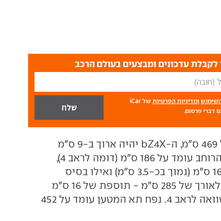
לקבלת עדכונים ומבצעים בעולם הרכב
השימוש
ומדיניות הפרטיות
של iCar
 דברי פרסום.
עם אורך כללי של 469 ס"מ, ה-bZ4X יהיה ארוך ב-9 ס"מ
מהראב 4 המוכר. הרוחב עומד על 186 ס"מ (דומה לראב 4),
הגובה עומד על 165 ס"מ (נמוך בכ-3.5 ס"מ) ואילו בסיס
הגלגלים מתפרס לאורך של 285 ס"מ - תוספת של 16 ס"מ
משמעותיים בהשוואה לראב 4. נפח תא המטען עומד על 452