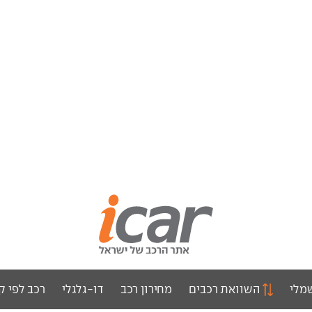
מלי
השוואת רכבים
מחירון רכב
דו-גלגלי
רכב לפי ק