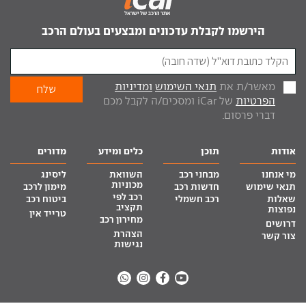
הירשמו לקבלת עדכונים ומבצעים בעולם הרכב
מאשר/ת את
תנאי השימוש
ומדיניות
הפרטיות
של iCar ומסכים/ה לקבל מכם
דברי פרסום.
אודות
תוכן
כלים ומידע
מדורים
מי אנחנו
מבחני רכב
השוואת
ליסינג
מכוניות
תנאי שימוש
חדשות רכב
מימון לרכב
רכב לפי
שאלות
רכב חשמלי
ביטוח רכב
תקציב
נפוצות
טרייד אין
מחירון רכב
דרושים
הצהרת
צור קשר
נגישות