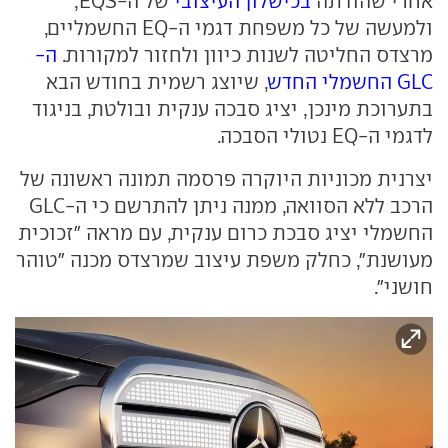
אחרי שהודתה
בכישלון העיצובי
של ה-EQS,
ולמעשה של כל משפחת דגמי ה-EQ החשמליים,
מרצדס החליטה לשנות כיוון ולחזור למקורות.
ה-
GLC החשמלי החדש
, שיוצג רשמית בחודש הבא
בתערוכת מינכן, יציג סבכה ענקית ובולטת, בניגוד
לדגמי ה-EQ נטולי הסבכה.
יצרנית מכוניות היוקרה פרסמה תמונה ראשונה של
הרכב ללא הסוואה, ממנה ניתן להתרשם כי ה-GLC
החשמלי יציג סבכת כרום ענקית, עם מראה "זכוכית
מעושנת", כחלק משפת עיצוב שמרצדס מכנה "טוהר
חושני".