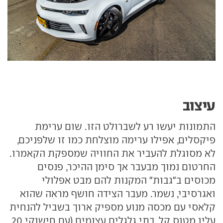
עיצוב
התמונות יעשו רע לשברולט הזו. שום ערימת
פיקסלים, אפילו ערימה מוצלחת כמו זו שלפניכם,
לא מסוגלת להעביר את החוויה שמספקת הקאמרו.
החרטום נמוך מבעבר אך סימן ההיכר, פנסים
מכוסים ב"גבות" המקנות להם מבט אפלולי
ואגרסיבי, נשמר. מעבר הצידה חושף מראה שהוא
קלאסי עם מכסה מנוע מספיק ארוך בשביל להנחית
עליו מטוס קל, בתי גלגלים עצומים (עם חישוקי 20