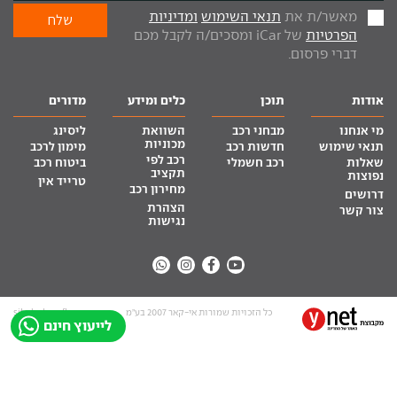
מאשר/ת את
תנאי השימוש
ומדיניות
הפרטיות
של iCar ומסכים/ה לקבל מכם
דברי פרסום.
אודות
תוכן
כלים ומידע
מדורים
מי אנחנו
מבחני רכב
השוואת
ליסינג
מכוניות
תנאי שימוש
חדשות רכב
מימון לרכב
רכב לפי
שאלות
רכב חשמלי
ביטוח רכב
תקציב
נפוצות
טרייד אין
מחירון רכב
דרושים
הצהרת
צור קשר
נגישות
כל הזכויות שמורות אי-קאר 2007 בע”מ
site by tq.soft
לייעוץ חינם