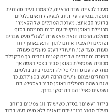
מעבר לבעיית שדה הראייה, לקאמרו בעיה מהותית
נוספת בנסיעה עירונית. לבעיה קוראים גלגלים
בקוטר 20 אינצ'. מערכת המתלים של הקאמרו
מכויילת באופן נוקשה עם רכות מסוימת בסוף
מהלכה. הרכות הזאת מאפשרת "לעגל" מעט שברים
ופגמים ולהעביר אותם לתוך התא באופן יותר
מעודן. מצד שני, חישוקי הענק פועלים פעולה
הפוכה ומחדדים שברים קטנים וחדים. כך מתקבלת
מכונית שמטפלת באופן סביר בפסי האטה אך
מתקשה עם מחדלי סלילה ומכסי ביוב בולטים.
המתלים עצמם עושים הרבה רעש בפעולתם, כך
שגם כשהם מטפלים באופן סביר באספלט הם
נשמעים כאילו הם התרסקו בדרך.
בידוד רעשים? בסדר. כשיש לך זוג צמיגים ברוחב
תעלת סואץ ברור שהם דואגים ללא מעט רעש בתוך