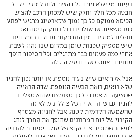
בעיות. מי שלא מתורגל בהשתחלות למושב יקבל
חבטה מכל חלק וחלק שיש למפתן הרכב להציע.
הכיסא ממוקם כל כך נמוך שקארטינג מרגיש לפתע
כמו משאית. אז שולחים רגל רחוק קדימה ואז
נופלים למושב במין התרסקות מבוקרת ומקווים
שיש מספיק שכבות שומן במקום שבו נהוג לשבת.
אחרי כמה פעמים כבר מתרגלים וכל הסיפור הופך
מנחיתת אונס לאקרובטיקה קלה.
אבל אז רואים שיש בעיה נוספת. או יותר נכון להגיד
שלא רואים, וזאת הבעיה הנוספת. שדה הראייה
שמציעה הקאמרו כל כך מצומצם שהוא מצליח
להביך גם שדה ראייה של צוללת. מילא זה
שהשמשה הקדמית קטנה, אבל לחגיגה מצטרף
הקירוי של לוח המחוונים שהופך את החרך לנהג
למשהו שמזכיר פריסקופ של טנק. ניסיונות להגביה
את המושב נתקלים בגג הנמוך, ואז צריך להחליט