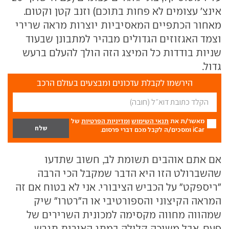
אינצ' עצומים לא פחות בתוכם) וזנב קטן וקטום.
מאחור הכתפיים המאסיביות יוצרות מראה שרירי
וצמד האגזוזים הגדולים מבהיר למתבונן שבעוד
שניות בודדות כל המיצג הזה הולך להעלם ברעש
גדול.
הירשמו לקבלת עדכונים ומבצעים בעולם הרכב
מאשר/ת את
תנאי השימוש
ומדיניות הפרטיות
של
iCar ומסכים/ה לקבל מכם דברי פרסום.
אם אתם אוהבים תשומת לב, חשוב שתדעו
שהשברולט הזו היא הדבר שמקבל הכי הרבה
"ריספקט" על הכביש הציבורי. אני לא בטוח אם זה
המראה הקיצוני והספורטיבי או ה"רטרו" שיק
שמהווה מחווה מקסימה למכונית השרירים של
פעם, אבל משיכה קלילה במתג האורות תגרש