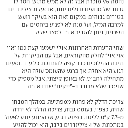
נהמת V6 מוכרת אבל זה לא ממש מרגש. חסר לו
גרגור של מנועים גדולים יותר, או זעקת צילינדרים
בטורים גבוהים. במקום זאת הוא בעיקר רועש.
למרבה המזל, ועל מנת לא לפגוע ביחסים עם
השכנים, ניתן להגדיר אותו למצב שקט.
שתי ההערות האחרונות אולי ישמעו קצת כמו "אוי
אוי אוי" לחלק מהקוראים, אבל עם הביקורת על
תיבת ההילוכים כבר קשה להתווכח. כל עוד נוסעים
רגוע היא אחלה, אך ברגע שהעומס עולה היא
מתחילה לחבוט. לא באופן קיצוני, אבל מספיק כדי
שניזכר שלא מדובר ב-"ייקים" שבנו אותה.
צריכת הדלק לא פחות ממפתיעה. במהלך המבחן
שהיה, כצפוי, בעומס גבוה, צריכת הדלק לא ירדה
מ-7.7 ק"מ לליטר. בשיוט רגוע, אז המנוע יודע לפעול
במתכונת של 4 צילינדרים בלבד, הוא יכול להגיע