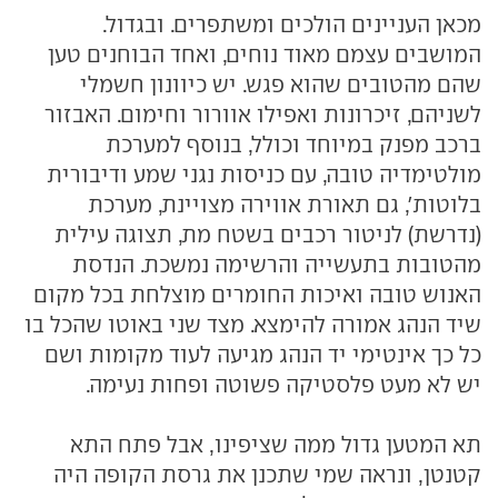
מכאן העניינים הולכים ומשתפרים. ובגדול.
המושבים עצמם מאוד נוחים, ואחד הבוחנים טען
שהם מהטובים שהוא פגש. יש כיוונון חשמלי
לשניהם, זיכרונות ואפילו אוורור וחימום. האבזור
ברכב מפנק במיוחד וכולל, בנוסף למערכת
מולטימדיה טובה, עם כניסות נגני שמע ודיבורית
בלוטות', גם תאורת אווירה מצויינת, מערכת
(נדרשת) לניטור רכבים בשטח מת, תצוגה עילית
מהטובות בתעשייה והרשימה נמשכת. הנדסת
האנוש טובה ואיכות החומרים מוצלחת בכל מקום
שיד הנהג אמורה להימצא. מצד שני באוטו שהכל בו
כל כך אינטימי יד הנהג מגיעה לעוד מקומות ושם
יש לא מעט פלסטיקה פשוטה ופחות נעימה.
תא המטען גדול ממה שציפינו, אבל פתח התא
קטנטן, ונראה שמי שתכנן את גרסת הקופה היה