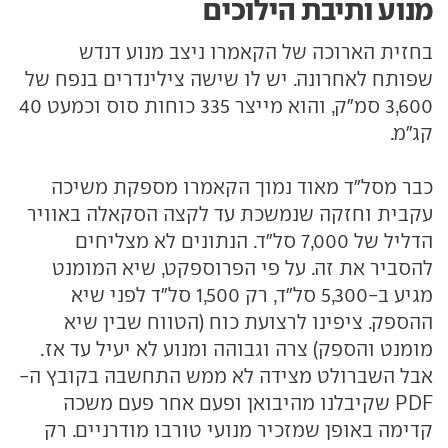
מנוע ותיבת הילוכים
בחזית הארוכה של הקאמרו ניצב מנוע דנדש
שפותח לאחרונה. יש לו שישה צילינדרים בנפח של
3,600 סמ"ק, והוא מייצר 335 כוחות סוס וכמעט 40
קג"מ.
כבר מסל"ד מאוד נמוך הקאמרו מספקת משיכה
עקבית וחזקה שנמשכת עד לקצה הסקאלה באוויר
הדליל של 7,000 סל"ד. הנתונים לא מצליחים
להסביר את זה. על פי הפרוספקט, שיא המומנט
מגיע ב-5,300 סל"ד, רק 1,500 סל"ד לפני שיא
ההספק. ציפינו לרצועת כוח (הטווח שבין שיא
מומנט והספק) צרה וגבוהה ומנוע לא יעיל עד אז.
אבל השברולט מצידה לא ממש התחשבה בקובץ ה-
PDF שקיבלנו מהיבואן ופעם אחר פעם משכה
קדימה באופן שמזכיר מנועי טורבו מודרניים. רק