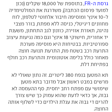
גרסת ה-FR
, בתוספת של 18,000 שקלים (נכון
למועד פרסום הכתבה), משדרגת את המולטימדיה
ל-10 אינץ' ומוסיפה חיבור אלחוטי לטלפון, לוח
מחוונים דיגיטלי, כניסה ללא מפתח, בורר מצבי
נהיגה, תאורת אווירה, כוונון לגב התחתון, משענת
יד אחורית, חישוקי 18 אינץ' וגם כמה נגיעות עיצוב
ספורטיביות. בבטיחות היא מוסיפה מערכת
התרעת רכב בשטח מת, התרעת תנועה חוצה
מאחור כולל בלימה אוטונומית והתרעת רכב חולף
בפתיחת דלת.
תא המטען בנפח 380 ליטרים. זה נתון שאולי לא
מרשים במבט ראשון אבל מדובר בתא מטען
שימושי עם מפתח רחב יחסית. סף ההעמסה לא
גבוה, אך כדאי לדעת שהוא עמוק כך שיש צורך
להרים די גבוה את עגלת הילדים כדי לשלוף אותה
החוצה.