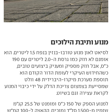
מנוע ותיבת הילוכים
לסיאט לאון מנוע טורבו-בנזין בנפח 1.5 ליטרים. הוא
אומנם לא חזק כמו גרסת ה-2.0 ליטרים עם 190
כ"ס, אבל חזק מספיק ומעניק ביצועים טובים,
כשהחידוש העיקרי לעומת הדור הקודם הוא
תוספת מערכת מיקרו-היברידית 48 וולט
שמסייעת בצמצום צריכת הדלק על ידי כיבוי המנוע
לקראת עצירה וגם בשיוט.
למנוע הספק של 150 כ"ס ומומנט של 25.5 קג"מ
שזמין מ-1,500 סל"ד נמוכים. ההאצה ל-100 קמ"ש