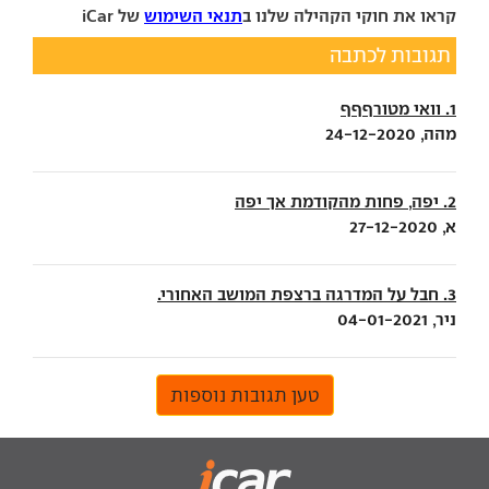
קראו את חוקי הקהילה שלנו ב
תנאי השימוש
של iCar
תגובות לכתבה
1. וואי מטורףףף
מהה, 24-12-2020
2. יפה, פחות מהקודמת אך יפה
א, 27-12-2020
3. חבל על המדרגה ברצפת המושב האחורי.
ניר, 04-01-2021
טען תגובות נוספות