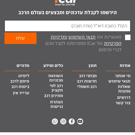
הירשמו לקבלת עדכונים ומבצעים בעולם הרכב
מאשר/ת את
תנאי השימוש
ומדיניות
הפרטיות
של iCar ומסכים/ה לקבל מכם
דברי פרסום.
אודות
תוכן
כלים ומידע
מדורים
מי אנחנו
מבחני רכב
השוואת
ליסינג
מכוניות
תנאי שימוש
חדשות רכב
מימון לרכב
רכב לפי
שאלות
רכב חשמלי
ביטוח רכב
תקציב
נפוצות
טרייד אין
מחירון רכב
דרושים
הצהרת
צור קשר
נגישות