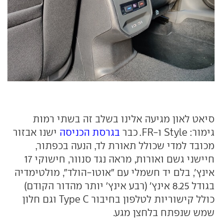
סיאט לאון מגיעה אלינו בשלב זה בשתי רמות
גימור: Style ו-FR. כבר
בגרסת הכניסה
ישנו אבזור
מכובד למדי שכולל תאורת לד, הנעה בכפתור,
חיישני גשם ואורות, מראה נגד סנוור, חישוקי 17
אינץ', בלם יד חשמלי עם "אוטו-הולד", מולטימדיה
בגודל 8.25 אינץ' (רבע אינץ' יותר מהדור הקודם)
כולל קישוריות לטלפון בחיבור Type C וגם חלון
שמש שנפתח בלחצן מגע.