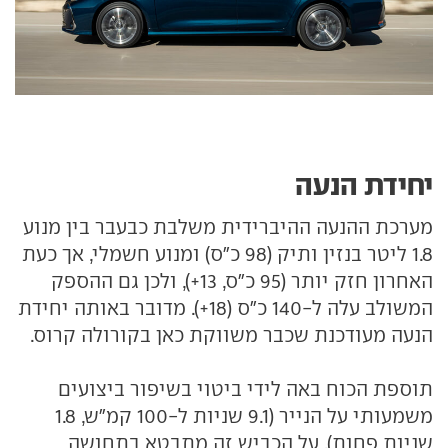
יחידת הנעה
מערכת ההנעה ההיברידית משלבת כבעבר בין מנוע
1.8 ליטר בנזין ותיק (98 כ"ס) ומנוע חשמלי, אך כעת
האחרון חזק יותר (95 כ"ס, 13+), ולכן גם ההספק
המשולב עלה ל-140 כ"ס (18+). מדובר באותה יחידת
הנעה מעודכנת שכבר משווקת כאן בקורולה קרוס.
תוספת הכוח באה לידי ביטוי בשיפור ביצועים
משמעותי על הנייר (9.1 שניות ל-100 קמ"ש, 1.8
שניות פחות). על הכביש זה מתבטא בתחושה