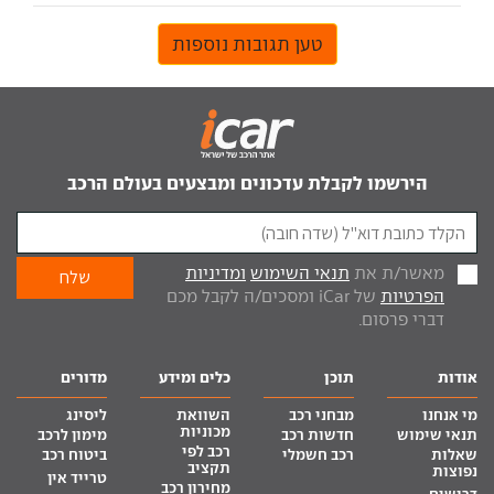
טען תגובות נוספות
הירשמו לקבלת עדכונים ומבצעים בעולם הרכב
מאשר/ת את
תנאי השימוש
ומדיניות
הפרטיות
של iCar ומסכים/ה לקבל מכם
דברי פרסום.
אודות
תוכן
כלים ומידע
מדורים
מי אנחנו
מבחני רכב
השוואת
ליסינג
מכוניות
תנאי שימוש
חדשות רכב
מימון לרכב
רכב לפי
שאלות
רכב חשמלי
ביטוח רכב
תקציב
נפוצות
טרייד אין
מחירון רכב