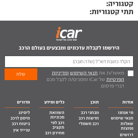
קטגוריה:
תתי קטגוריות:
הירשמו לקבלת עדכונים ומבצעים בעולם הרכב
מאשר/ת את
תנאי השימוש
ומדיניות
הפרטיות
של iCar ומסכים/ה לקבל מכם
דברי פרסום.
אודות
תוכן
כלים ומידע
מדורים
מי אנחנו
מבחני רכב
השוואת
ליסינג
מכוניות
תנאי שימוש
חדשות רכב
מימון לרכב
רכב לפי
שאלות
רכב חשמלי
ביטוח רכב
תקציב
נפוצות
טרייד אין
מחירון רכב
דרושים