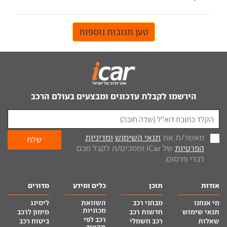
טען תגובות נוספות
הירשמו לקבלת עדכונים ומבצעים בעולם הרכב
מאשר/ת את
תנאי השימוש
ומדיניות
הפרטיות
של iCar ומסכים/ה לקבל מכם
דברי פרסום.
אודות
תוכן
כלים ומידע
מדורים
מי אנחנו
מבחני רכב
השוואת
ליסינג
מכוניות
תנאי שימוש
חדשות רכב
מימון לרכב
רכב לפי
שאלות
רכב חשמלי
ביטוח רכב