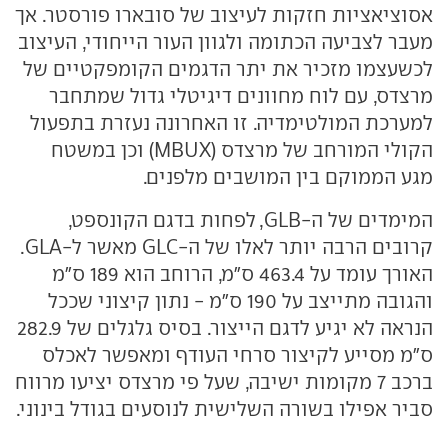
אסוציאציות חזקות לעיצוב של סובארו פורסטר. אך
מעבר לצביעה הכתומה ולגוון העור הייחודי, העיצוב
לכשעצמו מזכיר את יתר הדגמים הקומפקטיים של
מרצדס, עם לוח מחוונים דיגיטלי גדול שמתחבר
למערכת המולטימדיה. זו האחרונה נעזרת בתפעול
הקולי המורחב של מרצדס (MBUX) וכן במשטח
מגע הממוקם בין המושבים מלפנים.
המימדים של ה-GLB, לפחות בדגם הקונספט,
קרובים הרבה יותר לאלו של ה-GLC מאשר ל-GLA.
האורך עומד על 463.4 ס"מ, הרוחב הוא 189 ס"מ
והגובה מתייצב על 190 ס"מ - נתון קיצוני שככל
הנראה לא יגיע לדגם הייצור. בסיס גלגלים של 282.9
ס"מ מסייע לקיצור סרחי העודף ומאפשר לאכלס
ברכב 7 מקומות ישיבה, שעל פי מרצדס יציעו מרווח
סביר אפילו בשורה השלישית לנוסעים בגודל בינוני.