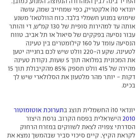
הפריד בינה לבין המהדורה הנפוצה. המנוע, כמובן.
יונדאי i10 אלקטריק, כפי שמחייב שמה, עושה
שימוש במנוע חשמלי בלבד. כוח הוולטאז' משנע
אותה עד למהירות סופית של 130 קמ"ש, די והותר
עבור נסיעה בפקקים של סיאול או תל אביב. טווח
הנסיעה עומד על 160 קילומטרים בין טעינה
לטעינה. שקע ה-220 וולט שיש לכם בחנייה יטען
את המכונית במלואה תוך 5 שעות. נקודת טעינה
מהירה של 415 וולט תספק 85% מהקיבולת תוך 15
דקות - יותר מהר מלטעון את הסלולארי שיש לך
בכיס.
יונדאי i10 החשמלית תוצג ב
תערוכת אוטומוטור
2010
הישראלית בפסח הקרוב. גרסת היצור
הסדרתי צפויה לצאת לשווקים במזרח הרחוק
לקראת הקיץ. קיים סיכוי סביר שבהמשך נמצא את