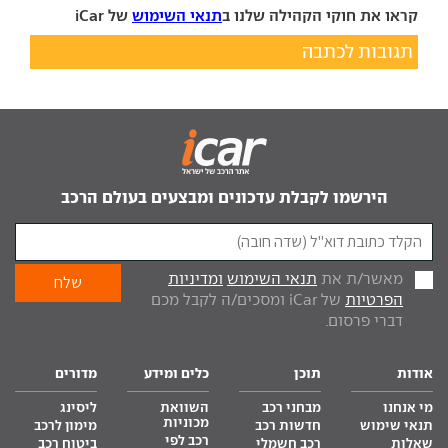
קראו את חוקי הקהילה שלנו ב
תנאי השימוש
של iCar
תגובות לכתבה
הירשמו לקבלת עדכונים ומבצעים בעולם הרכב
מאשר/ת את
תנאי השימוש
ומדיניות
הפרטיות
של iCar ומסכים/ה לקבל מכם
דברי פרסום.
אודות
תוכן
כלים ומידע
מדורים
מי אנחנו
מבחני רכב
השוואת
ליסינג
מכוניות
תנאי שימוש
חדשות רכב
מימון לרכב
רכב לפי
שאלות
רכב חשמלי
ביטוח רכב