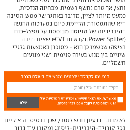
וחצי, אך טרם נחשף רשמית. מבחינה הנדסית,
כמעט מיותר לציין, מדובר באתגר של ממש. הסיבה
היא שהתמסורת הקיימת כיום במערכות ההנעה
ההיברידיות של טויוטה מבוססת על מפצל-כוח
(
Power Spliter
, נקרא גם
eCVT
שאינו תיבה
רציפה) שכשמו כן הוא - מסנכרן באמצעות גלגלי
שיניים בין מנוע בעירה פנימית ושני מנועים
חשמליים.
הירשמו לקבלת עדכונים ומבצעים בעולם הרכב
מאשר/ת את
תנאי השימוש
ומדיניות הפרטיות
של
iCar ומסכים/ה לקבל מכם דברי פרסום.
לא מדובר ברעיון חדש לגמרי, שכן בבסיסו הוא קיים
בכל קורולה-היברידית-ליסינג ומקורו עוד בדור