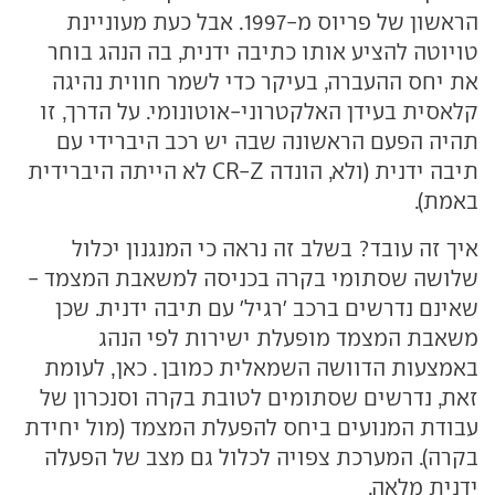
הראשון של פריוס מ-1997. אבל כעת מעוניינת
טויוטה להציע אותו כתיבה ידנית, בה הנהג בוחר
את יחס ההעברה, בעיקר כדי לשמר חווית נהיגה
קלאסית בעידן האלקטרוני-אוטונומי. על הדרך, זו
תהיה הפעם הראשונה שבה יש רכב היברידי עם
תיבה ידנית (ולא, הונדה
CR-Z
לא הייתה היברידית
באמת).
איך זה עובד? בשלב זה נראה כי המנגנון יכלול
שלושה שסתומי בקרה בכניסה למשאבת המצמד -
שאינם נדרשים ברכב 'רגיל' עם תיבה ידנית. שכן
משאבת המצמד מופעלת ישירות לפי הנהג
באמצעות הדוושה השמאלית כמובן . כאן, לעומת
זאת, נדרשים שסתומים לטובת בקרה וסנכרון של
עבודת המנועים ביחס להפעלת המצמד (מול יחידת
בקרה). המערכת צפויה לכלול גם מצב של הפעלה
ידנית מלאה.