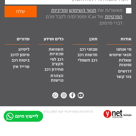
מאשר/ת את
תנאי השימוש
ומדיניות
הפרטיות
של iCar ומסכים/ה לקבל מכם
דברי פרסום.
אודות
תוכן
כלים ומידע
מדורים
מי אנחנו
מבחני רכב
השוואת
ליסינג
מכוניות
תנאי שימוש
חדשות רכב
מימון לרכב
רכב לפי
שאלות
רכב חשמלי
ביטוח רכב
תקציב
נפוצות
טרייד אין
מחירון רכב
דרושים
הצהרת
צור קשר
נגישות
כל הזכויות שמורות אי-קאר 2007 בע”מ
site by tq.soft
לייעוץ חינם