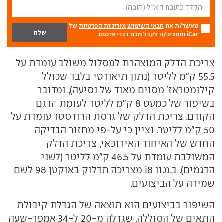
מאשר/ת את
תנאי השימוש
ומדיניות הפרטיות
של
iCar ומסכים/ה לקבל מכם דברי פרסום.
צריכת הדלק המוצהרת למסלול משולב עומדת על
55.5 ק"מ לליטר (נתון תיאורטי בלבד שכולל
קילומטראז' מסוים מאוד של נסיעה), ומדובר
בשיפור של כמעט 8 ק"מ לליטר לעומת הדגם
הקודם. צריכת הדלק של גרסת הרודסטר עומדת על
50 ק"מ לליטר. נציין כי על-פי מחזור הבדיקה
החדש של האיחוד האירופאי, צריכת הדלק
המשולבת עומדת על 46.5 ק"מ לליטר (לשני
הדגמים). ב.מ.וו i8 מצריכה תדלוק באוקטן 98 לשם
שמירה על הביצועים.
השיפור בביצועים הוא תוצאה של הגדלת קיבולת
התאים של הסוללה, שגדלה מ-20 ל-34 אמפר-שעה