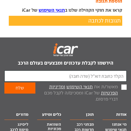
הוספת תגובה
קראו את חוקי הקהילה שלנו ב
תנאי השימוש
של iCar
תגובות לכתבה
הירשמו לקבלת עדכונים ומבצעים בעולם הרכב
מאשר/ת את
תנאי השימוש
ומדיניות
הפרטיות
של iCar ומסכים/ה לקבל מכם
דברי פרסום.
אודות
תוכן
כלים ומידע
מדורים
מי אנחנו
מבחני רכב
השוואת
ליסינג
מכוניות
תנאי שימוש
חדשות רכב
מימון לרכב