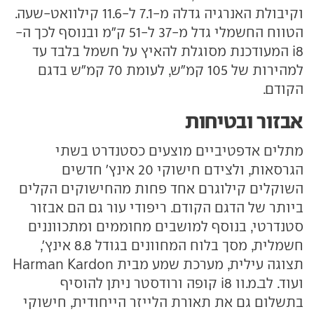
וקיבולת האנרגיה גדלה מ-7.1 ל-11.6 קילוואט-שעה.
הטווח החשמלי גדל מ-37 ל-51 ק"מ ובנוסף לכך ה-
i8 המעודכנת מסוגלת להאיץ על חשמל בלבד עד
למהירות של 105 קמ"ש, לעומת 70 קמ"ש בדגם
הקודם.
אבזור ובטיחות
מתלים אדפטיביים מוצעים כסטנדרט בשתי
הגרסאות, ולצידם חישוקי 20 אינץ' חדשים
השוקלים קילוגרם אחד פחות מהחישוקים הקלים
ביותר של הדגם הקודם. ריפודי עור גם הם אבזור
סטנדרטי, בנוסף למושבים מחוממים ומתכווננים
חשמלית, מסך בלוח המחוונים בגודל 8.8 אינץ',
תצוגה עילית, מערכת שמע מבית Harman Kardon
ועוד. לב.מ.וו i8 קופה ורודסטר ניתן להוסיף
בתשלום גם את תאורת הלייזר הייחודית, חישוקי