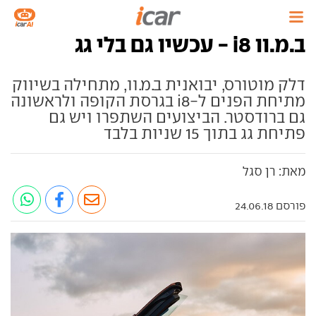
ב.מ.וו i8 - עכשיו גם בלי גג
דלק מוטורס, יבואנית ב.מ.וו, מתחילה בשיווק
מתיחת הפנים ל-i8 בגרסת הקופה ולראשונה
גם ברודסטר. הביצועים השתפרו ויש גם
פתיחת גג בתוך 15 שניות בלבד
מאת: רן סגל
פורסם 24.06.18