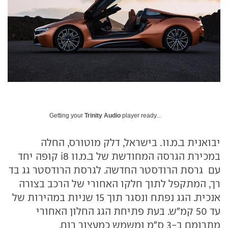
Getting your
Trinity Audio
player ready...
יבואנית ב.מ.וו. בישראל, דלק מוטורס, החלה
במכירת הגרסה המחודשת של ב.מ.וו i8 קופה יחד
עם גרסת הרודסטר החדשה. לגרסת הרודסטר גג בד
רך, המתקפל לתוך חלקו האחורי של הרכב בצורה
אנכית. הגג נפתח ונסגר תוך 15 שניות במהירות של
עד 50 קמ"ש. בעת פתיחת הגג החלון האחורי
מתרומם ב-3 ס"מ ומשמש כמעצור רוח.