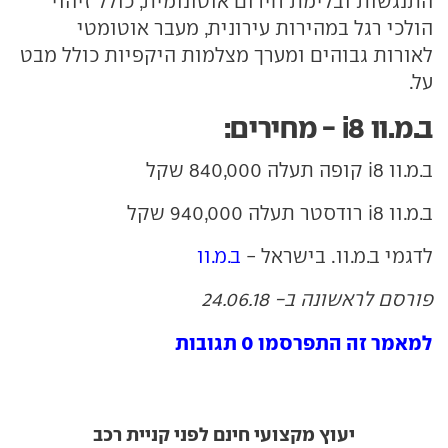
התנגשות ובלימת חירום אוטונומית, כולל זיהוי
הולכי רגל במהירות עירונית, מעבר אוטומטי
לאורות גבוהים ומערך מצלמות היקפיות כולל מבט
על.
ב.מ.וו i8 - מחירים:
ב.מ.וו i8 קופה תעלה 840,000 שקל
ב.מ.וו i8 רודסטר תעלה 940,000 שקל
לדגמי ב.מ.וו. בישראל -
ב.מ.וו
פורסם לראשונה ב- 24.06.18
למאמר זה התפרסמו 0 תגובות
יעוץ מקצועי חינם לפני קניית רכב