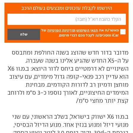
הירשמו לקבלת עדכונים ומבצעים בעולם הרכב
מאשר/ת את
תנאי השימוש
ומדיניות הפרטיות
של
iCar ומסכים/ה לקבל מכם דברי פרסום.
מדובר בדור חדש שהוצג בשנה החולפת ומתבסס
על ה-X5 החדש שהגיע אלינו בשנה שעברה.
השינויים לא דרמטיים ביחס לדור היוצא: ב.מ.וו X6
הוא עדיין רכב פנאי-קופה גדול מימדים, עם עיצוב
מוחצן ודמיון רב לדורות הקודמים. מבחינת
המימדים החיצוניים, לאורך נוספו כ-3 ס"מ ולרוחב
קצת יותר מחצי ס"מ/
ב.מ.וו X6 ישווק בישראל, בשלב הראשוני, עם שני
מנועי דיזל ומנוע בנזין אחד. מנוע הדיזל הבסיסי,
בגרסת ה-30d, יהיה בנפח 3.0 ליטר ויציע הספק