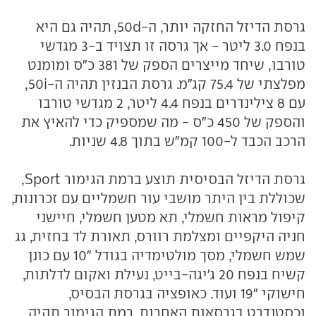
גרסת הדיזל החזקה יותר, ה-50d, תהיה גם היא
בנפח 3.0 ליטר - אך גרסה זו תצויד ב-3 מגדשי
טורבו, שיחד מייצרים הספק של 381 כ"ס ומומנט
מפלצתי של 75.4 קג"מ. גרסת הבנזין תהיה ה-50i,
עם 8 צילינדרים בנפח 4.4 ליטר, 2 מגדשי טורבו
והספק של 450 כ"ס - מה שמספיק כדי להאיץ את
הרכב הכבד ל-100 קמ"ש בתוך 4.8 שניות.
גרסת הדיזל הבסיסית תוצע ברמת הגימור Sport,
שכוללת בין היתר מושבי עור חשמליים עם זכרונות,
קיפול מראות חשמלי, תא מטען חשמלי, חיישני
חניה היקפיים ומצלמת רוורס, תאורת לד בחזית, גג
שמש חשמלי, מסך מולטימדיה בגודל "10 עם כונן
קשיח בנפח 20 ג'יגה-בייט, נעילת ואקום לדלתות,
חישוקי "19 ועוד. כאופציה בגרסת הבסיס,
וכסטנדרט בגרסאות האחרות, רמת הגימור תהיה