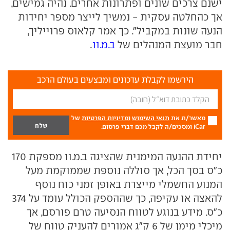
ישנם צרכים שונים ופתרונות אחרים. נהיה גמישים,
אך כהחלטה עסקית - נמשיך לייצר מספר יחידות
הנעה שונות במקביל". כך אמר קלאוס פרוייליך,
חבר מועצת המנהלים של
ב.מ.וו
.
הירשמו לקבלת עדכונים ומבצעים בעולם הרכב
מאשר/ת את
תנאי השימוש
ומדיניות הפרטיות
של
iCar ומסכים/ה לקבל מכם דברי פרסום.
יחידת ההנעה המימנית שהציגה ב.מ.וו מספקת 170
כ"ס בסך הכל, אך סוללה נוספת שממוקמת מעל
המנוע החשמלי מייצרת באופן זמני כוח נוסף
להאצה או עקיפה, כך שההספק הכולל עומד על 374
כ"ס. מידע בנוגע לטווח הנסיעה טרם פורסם, אך
מיכלי מימן של 6 ק"ג אמורים להעניק טווח של