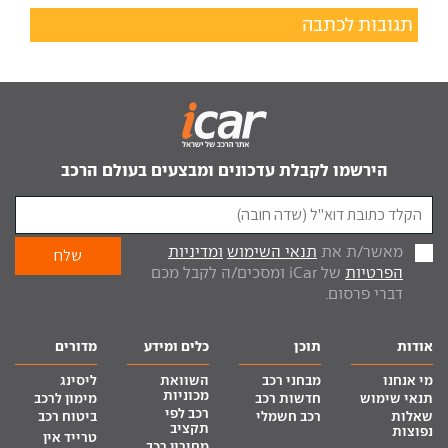
תגובות לכתבה
הירשמו לקבלת עדכונים ומבצעים בעולם הרכב
מאשר/ת את
תנאי השימוש
ומדיניות
הפרטיות
של iCar ומסכים/ה לקבל מכם
דברי פרסום.
אודות
תוכן
כלים ומידע
מדורים
מי אנחנו
מבחני רכב
השוואת
ליסינג
מכוניות
תנאי שימוש
חדשות רכב
מימון לרכב
רכב לפי
שאלות
רכב חשמלי
ביטוח רכב
תקציב
נפוצות
טרייד אין
מחירון רכב