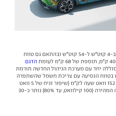
נפח הסוללה גדל ב-4 קוט"ש ל-54 קוט"ש ובהתאם גם טווח
הדגם
סוללה יחד עם מערכת הניהול החדשה תורמת
בטווח הנסיעה עם צריכת חשמל שהשתפרה
קלות ועומדת על 152 וואט שעה לק"מ (שיפור זניח של 5 וואט
שעה). זמן הטעינה המהירה (100 קילוואט, עד 80%) נותר כ-30