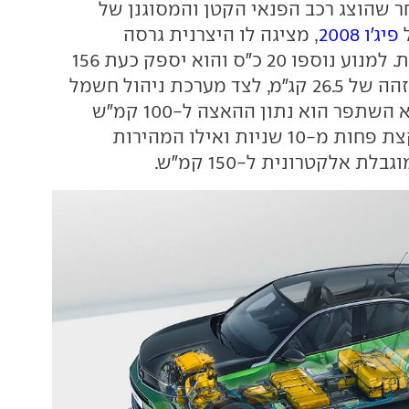
ר שהוצג רכב הפנאי הקטן והמסוגנן של
ל
פיג'ו 2008
, מציגה לו היצרנית גרסה
חשמלית משודרגת. למנוע נוספו 20 כ"ס והוא יספק כעת 156
כ"ס ונתון מומנט זהה של 26.5 קג"מ, לצד מערכת ניהול חשמל
מעודכנת. מה שלא השתפר הוא נתון ההאצה ל-100 קמ"ש
שעומד כעת על קצת פחות מ-10 שניות ואילו המהירות
ת אלקטרונית ל-150 קמ"ש.