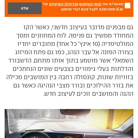
מאשר/ת את
תנאי השימוש
ומדיניות הפרטיות
של
iCar ומסכים/ה לקבל מכם דברי פרסום.
גם מבפנים מדובר בעיצוב חדשני, כאשר הקו
המחודד ממשיך גם פנימה. לוח המחוונים ומסך
המולטימדיה (10 אינץ' כל אחד) מחוברים יחדיו
בצורה הפונה אל עבר הנהג, כמו גם פתח המיזוג
השמאלי אשר מוטמע בתוך אותו מתחם. הדשבורד
והדלתות בעלי גימורים בצבעים שונים הנחתכים
בזוויות שונות, קונסולה רחבה בין המושבים מכילה
את בורר ההילוכים ובורר מצבי הנהיגה כאשר גם
ההגה והמושבים זוכים לעיצוב חדש.