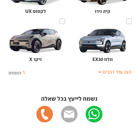
קיה נירו
לקסוס UX
וולוו EX30
זיקר X
הצג עוד רכבים
השווה
נשמח לייעץ בכל שאלה