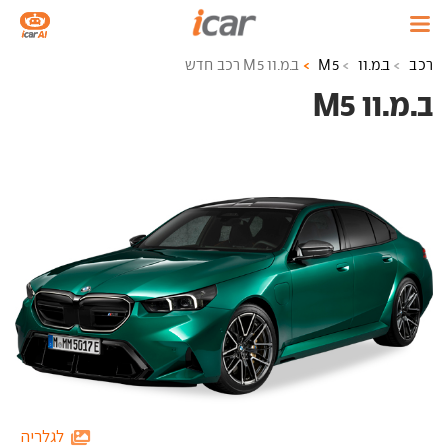
רכב
ב.מ.וו
M5
ב.מ.וו M5 רכב חדש
ב.מ.וו M5 ‏
לגלריה