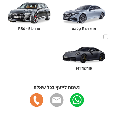
מרצדס E קלאס
אודי RS6 - S6
פורשה 911
נשמח לייעץ בכל שאלה