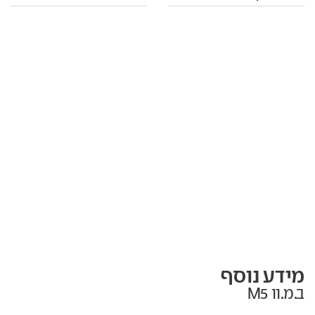
מידע נוסף
ב.מ.וו M5