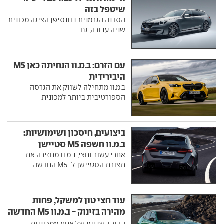
שיטפל בזה
הסדנה הגרמנית בוונסיפן הציגה מכונית
שניה עבורה, גם
עם הזרם: ב.מ.וו הנחיתה כאן M5
היבירידית
ב.מ.וו מתחילה לשווק את הגרסה
הספורטיבית ביותר למכונית
ביצועים, חיסכון ושימושיות:
ב.מ.וו חשפה M5 סטיישן
אחרי עשור וחצי, ב.מ.וו מחזירה את
תצורת הסטיישן ל-M5 החדשה.
עוד חצי טון למשקל, פחות
מהירה בזינוק - ב.מ.וו M5 החדשה
מפתיעה
הדור השביעי של אחת ממכוניות