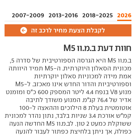
2007-2009
2013-2016
2018-2025
2026
לקבלת הצעת מחיר לרכב זה
חוות דעת ב.מ.וו M5
ב.מ.וו M5 היא הגרסה הספורטיבית של סדרה 5,
מכונית הסאלון היוקרתית. ה-M5 תמיד היוותה
אמת מידה למכוניות סאלון יוקרתיות
וספורטיביות והדור החדש אינו מאכזב. ל-M5
מנוע V8 בנפח 4.4 ליטר המספק 600 כ"ס ומומנט
אדיר של 76.4 קג"מ. המנוע משודך לתיבה
אוטומטית בעלת 8 הילוכים וההאצה ל-100
קמ"ש אורכת 3.4 שניות בלבד, נתון נהדר למכונית
ששוקלת כמעט 2 טון. לב.מ.וו M5 החדשה הנעה
כפולה, אך ניתן בלחיצת כפתור לעבור להנעה