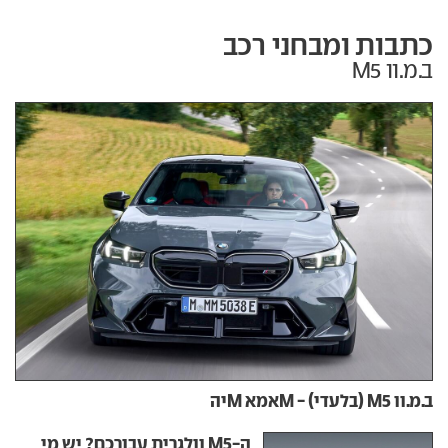
כתבות ומבחני רכב
ב.מ.וו M5
ב.מ.וו M5 (בלעדי) - Mאמא Mיה
ה-M5 וולגרית עבורכם? יש מי