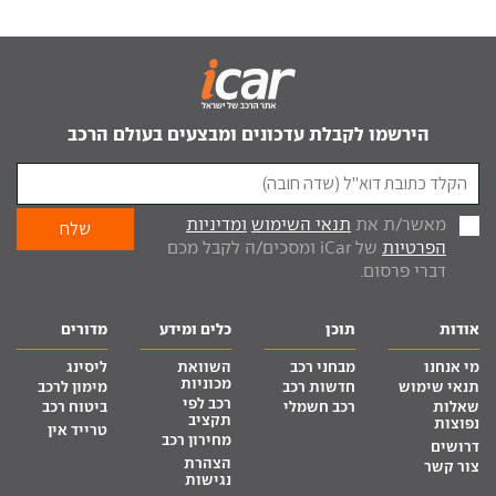
הירשמו לקבלת עדכונים ומבצעים בעולם הרכב
מאשר/ת את
תנאי השימוש
ומדיניות
הפרטיות
של iCar ומסכים/ה לקבל מכם
דברי פרסום.
אודות
תוכן
כלים ומידע
מדורים
מי אנחנו
מבחני רכב
השוואת
ליסינג
מכוניות
תנאי שימוש
חדשות רכב
מימון לרכב
רכב לפי
שאלות
רכב חשמלי
ביטוח רכב
תקציב
נפוצות
טרייד אין
מחירון רכב
דרושים
הצהרת
צור קשר
נגישות