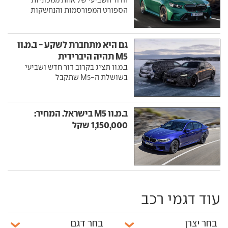
הספורט המפורסמות והנחשקות
גם היא מתחברת לשקע - ב.מ.וו
M5 תהיה היברידית
ב.מ.וו תציג בקרוב דור חדש ושביעי
בשושלת ה-M5 שתקבל
ב.מ.וו M5 בישראל. המחיר:
1,150,000 שקל
עוד דגמי רכב