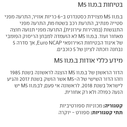
בטיחות ב.מ.וו M5
ב.מ.וו M5 מצוידת כסטנדרט ב-6 כריות אוויר, התרעה מפני
סטייה מנתיב, התרעת רכב בשטח מת, התרעה מפני
התנגשות (במהירות עירונית), התרעה מפני תנועה חוצה
מאחור ועוד. ב.מ.וו M5 לא הועמדה למבחן הריסוק הפומבי
של איגוד הבטיחות האירופאי Euro NCAP, אך סדרה 5
נבחנה וזכתה לציון של 5 כוכבים.
מידע כללי אודות ב.מ.וו M5
הדור הראשון של ב.מ.וו M5 הוצגה לראשונה בשנת 1985
וזהו הדור השישי של ה-M5 אשר הושק בשנת 2017 והגיע
לישראל בשנת 2018. לראשונה אי פעם, לב.מ.וו M5 יש
הנעה כפולה ולא רק אחורית.
קטגוריה:
מכוניות ספורטיביות
תתי קטגוריות:
ספורט - יוקרה