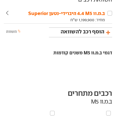
ב.מ.וו‏ M5‏ 4.4 היברידי-נטען Superior
מחיר:
1,199,900
ש"ח
הוסף רכב להשוואה
השווה
דגמי ב.מ.וו M5 משנים קודמות
רכבים מתחרים
ב.מ.וו M5