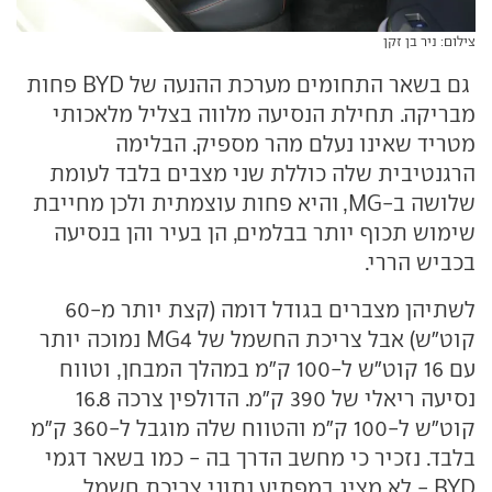
צילום: ניר בן זקן
גם בשאר התחומים מערכת ההנעה של BYD פחות
מבריקה. תחילת הנסיעה מלווה בצליל מלאכותי
מטריד שאינו נעלם מהר מספיק. הבלימה
הרגנטיבית שלה כוללת שני מצבים בלבד לעומת
שלושה ב-MG, והיא פחות עוצמתית ולכן מחייבת
שימוש תכוף יותר בבלמים, הן בעיר והן בנסיעה
בכביש הררי.
לשתיהן מצברים בגודל דומה (קצת יותר מ-60
קוט"ש) אבל צריכת החשמל של MG4 נמוכה יותר
עם 16 קוט"ש ל-100 ק"מ במהלך המבחן, וטווח
נסיעה ריאלי של 390 ק"מ. הדולפין צרכה 16.8
קוט"ש ל-100 ק"מ והטווח שלה מוגבל ל-360 ק"מ
בלבד. נזכיר כי מחשב הדרך בה - כמו בשאר דגמי
BYD - לא מציג במפתיע נתוני צריכת חשמל.