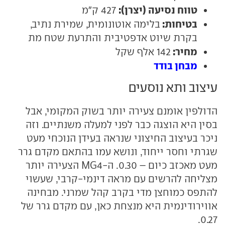
טווח נסיעה (יצרן):
427 ק"מ
בטיחות:
בלימה אוטונומית, שמירת נתיב,
בקרת שיוט אדפטיבית והתרעת שטח מת
מחיר:
142 אלף שקל
מבחן בודד
עיצוב ותא נוסעים
הדולפין אומנם צעירה יותר בשוק המקומי, אבל
בסין היא הוצגה כבר לפני למעלה משנתיים. וזה
ניכר בעיצוב החיצוני שנראה בעידן הנוכחי מעט
שגרתי וחסר ייחוד, ונושא עמו בהתאם מקדם גרר
מעט מאכזב כיום – 0.30. ה-MG4 הצעירה יותר
מצליחה להרשים עם מראה דינמי-קרבי, שעשוי
להתפס כמוחצן מדי בקרב קהל שמרני. מבחינה
אווירודינמית היא מנצחת כאן, עם מקדם גרר של
0.27.