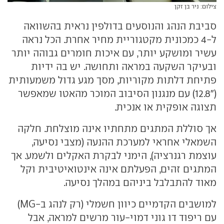
צילום: ניר בן זקן
סביבת הנהג והנוסעים בדולפין נראית בהשוואה
ל-4 כמכונית מקטגוריית מחיר אחרת. הכל נראה
עשיר ומושקע יותר, עם איכות חומרים גבוהה יותר
ובעיקר השקעה במראה ותחושה. יש בה ידיות
פתיחת דלתות מקוריות, מסך מגע גדול משמעותית
(״12.8) עם מנגנון הסיבוב המוכר מהאטו שמאפשר
תצוגה אופקית או אנכית.
אך סוללת המתגים מתחתיו אינה מוצלחת. חלקה
השמאלי אחראי למערכת ההנעה (מצבי נסיעה,
עוצמת רגנרציה), הימני לבקרת האקלים ולשמע. אך
המתגים זהים, הפעלתם אינה אינטואיטיבית וקל
מאוד להתבלבל ביניהם במהלך נסיעה.
למושבים הקדמיים כיוון חשמלי (רק לנהג ב-MG)
עם ריפוד דו גוני דמוי-עור מרשים למראה, אבל