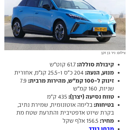
צילום: ניר בן זקן
קיבולת סוללה:
61.7 קוט"ש
מנוע, הנעה:
204 כ"ס ו-25.5 קג"מ, אחורית
זינוק ל-100 קמ"ש, מהירות מרבית:
7.9
שניות, 160 קמ"ש
טווח נסיעה (יצרן):
435 ק"מ
בטיחות:
בלימה אוטונומית, שמירת נתיב,
בקרת שיוט אדפטיבית והתרעת שטח מת
מחיר:
156.5 אלף שקל
מבחן בודד