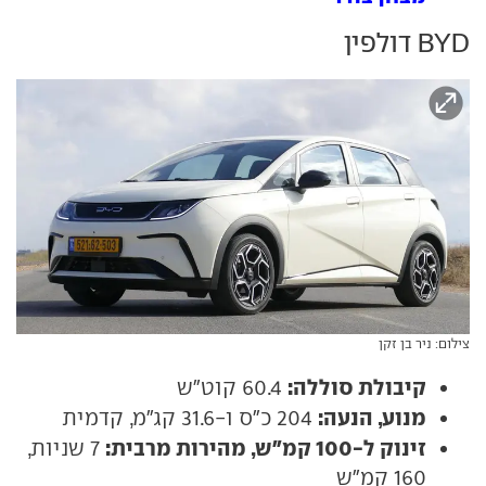
BYD דולפין
צילום: ניר בן זקן
קיבולת סוללה:
60.4 קוט"ש
מנוע, הנעה:
204 כ"ס ו-31.6 קג"מ, קדמית
זינוק ל-100 קמ"ש, מהירות מרבית:
7 שניות,
160 קמ"ש