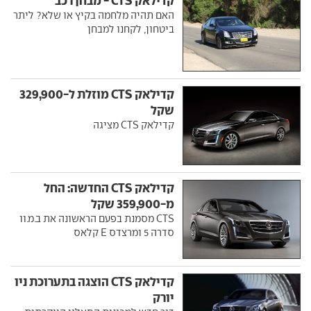
קדילאק CTS - מבחן רכב
האם תהיה מלחמה בקיץ או שלא? ליתר
ביטחון, לקחנו למבחן
קדילאק CTS מוזלת ל-329,900
שקל
קדילאק CTS מציגה
קדילאק CTS החדשה: החל
מ-359,900 שקל
CTS מסמנת בפעם הראשונה את ב.מ.וו
סדרה 5 ומרצדס E קלאס
קדילאק CTS הוצגה בתערוכת ניו
יורק