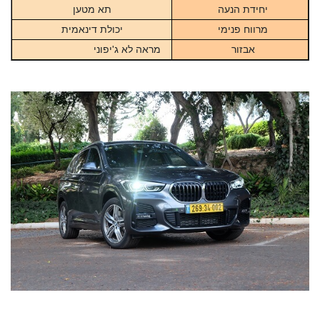
יחידת הנעה
תא מטען
מרווח פנימי
יכולת דינאמית
אבזור
מראה לא ג'יפוני