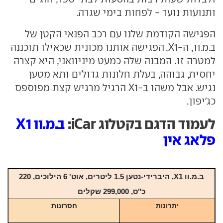
ותנועות נוער - לפחות בימי שגרה.
הפגישה הקודמת שלנו עם רכב הפנאי הקטן של
ב.מ.וו, ה-X1, הפגישה אותנו מכונית שכאילו תוכננה
למטרה זו. המבנה שלה כמעט מיניוואני, היא קצרה
יחסית, גבוהה, בעלת חלונות גדולים ותא מטען
נגיש. אבל משהו ב-X1 הרגיל מרגיש קצת מפוספס
כג'יפון.
לעמוד הדגם בקטלוג iCar:
ב.מ.וו X1
פלאג אין
ב.מ.וו X1, היברידי-נטען 1.5 ליטרים, אוט' 6 הילוכים, 220
כ"ס, 299,000 שקלים
יתרונות
חסרונות