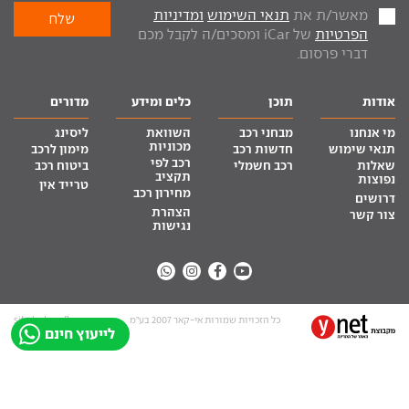
מאשר/ת את
תנאי השימוש
ומדיניות
הפרטיות
של iCar ומסכים/ה לקבל מכם
דברי פרסום.
אודות
תוכן
כלים ומידע
מדורים
מי אנחנו
מבחני רכב
השוואת
ליסינג
מכוניות
תנאי שימוש
חדשות רכב
מימון לרכב
רכב לפי
שאלות
רכב חשמלי
ביטוח רכב
תקציב
נפוצות
טרייד אין
מחירון רכב
דרושים
הצהרת
צור קשר
נגישות
כל הזכויות שמורות אי-קאר 2007 בע”מ
site by tq.soft
לייעוץ חינם