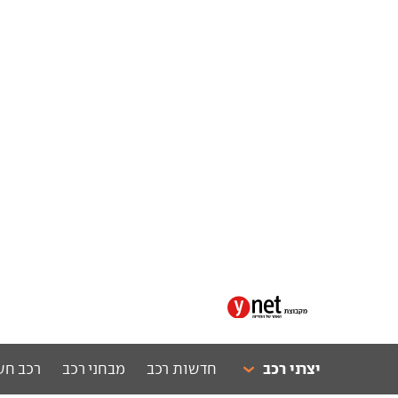
יצרני רכב
חדשות רכב
מבחני רכב
רכב חש