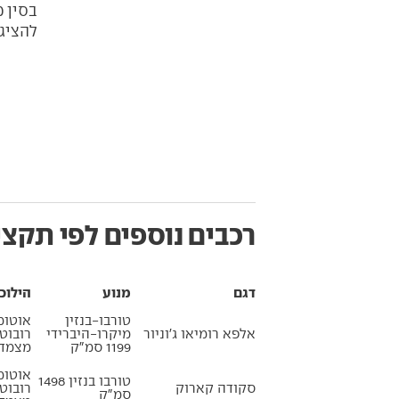
בסין מ
להציג
רכבים נוספים לפי תקצי
דגם
מנוע
הילוכ
טורבו-בנזין
אוטומ
אלפא רומיאו ג'וניור
מיקרו-היברידי
רובוט
1199 סמ״ק
מצמדי
אוטומ
טורבו בנזין 1498
סקודה קארוק
רובוט
סמ״ק