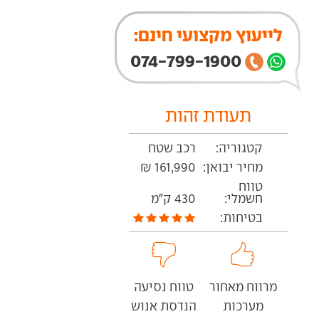
לייעוץ מקצועי חינם:
074-799-1900
תעודת זהות
קטגוריה:
רכב שטח
מחיר יבואן:
161,990 ₪
טווח
חשמלי:
430 ק"מ
בטיחות:
מרווח מאחור
טווח נסיעה
מערכות
הנדסת אנוש