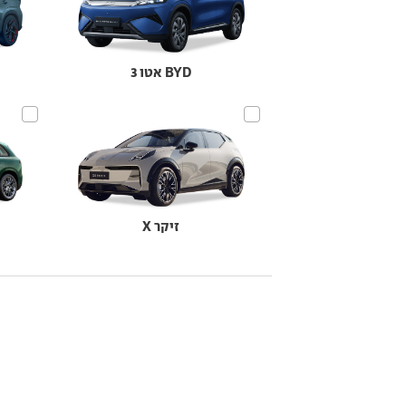
BYD אטו 3
זיקר X