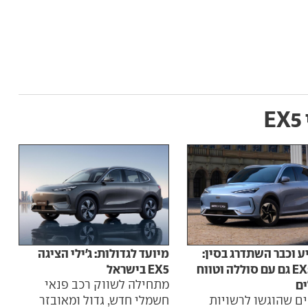
E
ע וכבר השתדרג בסין:
מיועד לגדולות: ג'ילי הציגה
ג'ילי EX5 גם עם סוללה וטווח
EX5 בישראל
ים
מתחילה לשווק רכב פנאי
ם שהוגשו לרשויות
חשמלי חדש, גדול ומאובזר