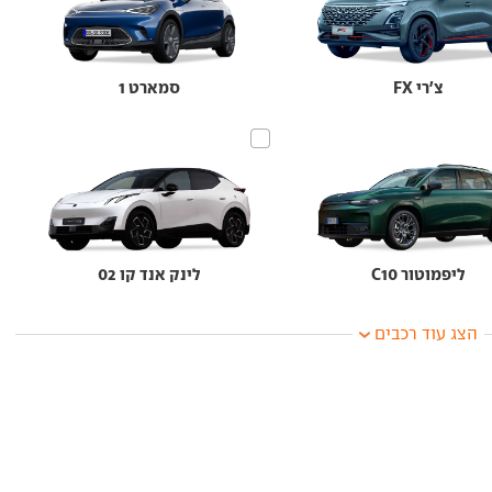
צ'רי FX
סמארט 1
ליפמוטור C10
לינק אנד קו 02
הצג עוד רכבים