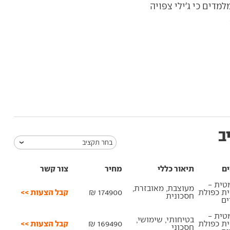
למדים כי ג'ילי צפויה
ב
בחר תקציב
ים
תיאור כללי
מחיר
צור קשר
טית -
מעוצבת, מאובזרת,
קבל הצעות >>
ית כפולת
174900 ₪
חסכונית
ם
טית -
בטיחותי, שימושי,
קבל הצעות >>
ית כפולת
169490 ₪
חסכוני