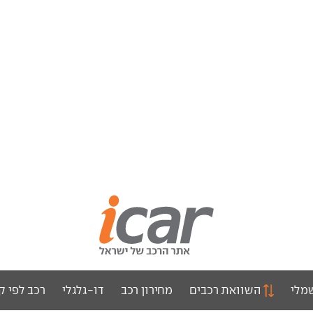
מלי
השוואת רכבים
מחירון רכב
דו-גלגלי
רכב לפי ק