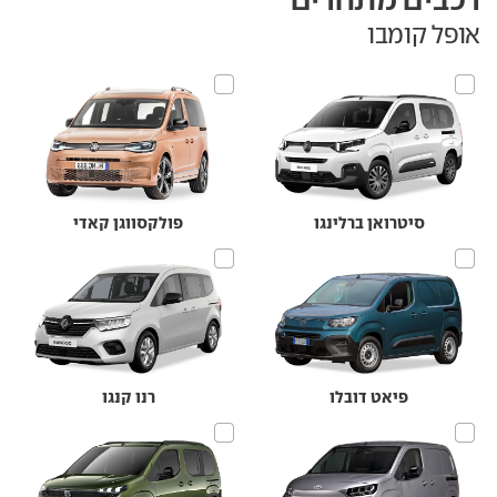
אופל קומבו
סיטרואן ברלינגו
פולקסווגן קאדי
פיאט דובלו
רנו קנגו