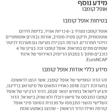
מידע נוסף
אופל קומבו
בטיחות אופל קומבו
אופל קומבו מצויד ב-6 כריות אוויר, בלימת חירום
אוטונומית, תיקון סטיה מנתיב, אורות גבוהים אוטומטיים
וזיהוי תמרורים. הגרסה הבכירה מציעה גם מערכת לניטור
שטחים מתים במראות. אופל קומבו זכה בציון של 4
כוכבים מתוך 5 במבחן הריסוק האירופי של איגוד
EuroNCAP.
מידע כללי אודות אופל קומבו
זהו הדור החמישי של אופל קומבו, אשר הוצג לראשונה
בתערוכת ז'נבה 2018 כאחיו התאום של סיטרואן ברלינגו,
והגיע לישראל בחודש ינואר 2020. הדור הרביעי של אופל
קומבו התבסס על פיאט דובלו ולא שווק בישראל. הדור
השלישי והשני התבססו על מכונית הסופר מיני אופל
קורסה ואילו הדור הראשון - שהוצג באמצע שנות