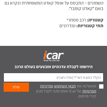
השמונים - התבסס על אופל קאדט המשפחתית ונקרא גם
בשם "קאדט קומבו".
קטגוריה:
רכב מסחרי
תתי קטגוריות:
טנדרונים
הירשמו לקבלת עדכונים ומבצעים בעולם הרכב
מאשר/ת את
תנאי השימוש
ומדיניות
הפרטיות
של iCar ומסכים/ה לקבל מכם
דברי פרסום.