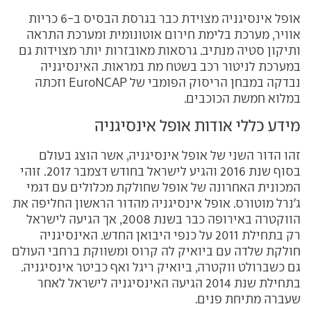
אופל אינסיגניה מצוידת כבר בגרסת הבסיס ב-6 כריות
אוויר, מערכת בלימת חירום אוטונומית ומערכת התראה
ותיקון סטיה מנתיב. גרסאות מאובזרות יותר מצוידות גם
במערכת לניטור רכב בשטח מת במראות. האינסיגניה
נבדקה במבחן הריסוק הפומבי של
EuroNCAP
וזכתה
במלוא חמשת הכוכבים.
מידע כללי אודות אופל אינסיגניה
זהו הדור השני של אופל אינסיגניה, אשר הוצג בעולם
בסוף שנת 2016 והגיע לישראל בחודש דצמבר 2017. זוהי
המכונית האחרונה של אופל שחולקת מכלולים עם דגמי
ג'נרל מוטורס. אופל אינסיגניה מהדור הראשון החליפה את
הווקטרה באירופה כבר בשנת 2008, אך הגיעה לישראל
רק בתחילת 2011 על כנפי היבואן החדש. האינסיגניה
חולקת שלדה עם ביואיק לה קרוס ומשווקת ברחבי העולם
גם כשברולט ווקטרה, ביואיק ריגל ואף כביטר אינסיגניה.
בתחילת שנת 2014 הגיעה האינסיגניה לישראל לאחר
שעברה מתיחת פנים.