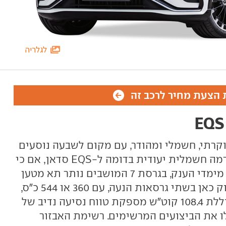
לגלריה
הצעת מחיר לרכב זה
 רכב פנאי יוקרתי, חשמלי ומהודר, עם מקום לשבעה נוסעים
(כאופציה). הוא מבוסס על פלטפורמה חשמלית יעודית בדומה ל-EQS סדאן, אם כי
הוא קצר, גבוה ורחב ממנה. למרות מימדי הענק, בגרסת 7 המושבים נותר תא מטען
קטן למדי. מרצדס EQS SUV משווק כאן בשתי גרסאות הנעה, עם 360 או 544 כ"ס,
בשני המקרים עם הנעה כפולה. סוללת 108.4 קוט"ש מספקת טווח נסיעה נדיב של
צלו את הביצועים המרשימים. רשימת האבזור