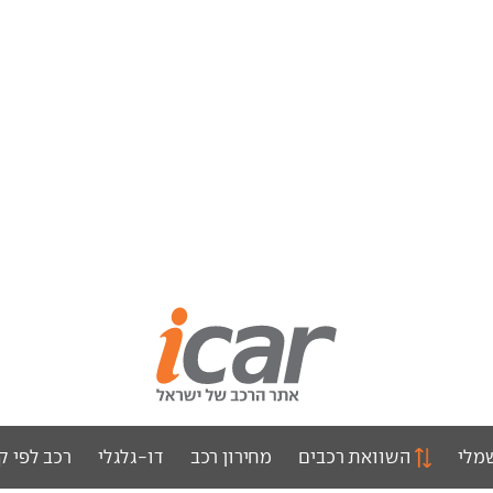
מלי
השוואת רכבים
מחירון רכב
דו-גלגלי
רכב לפי ק