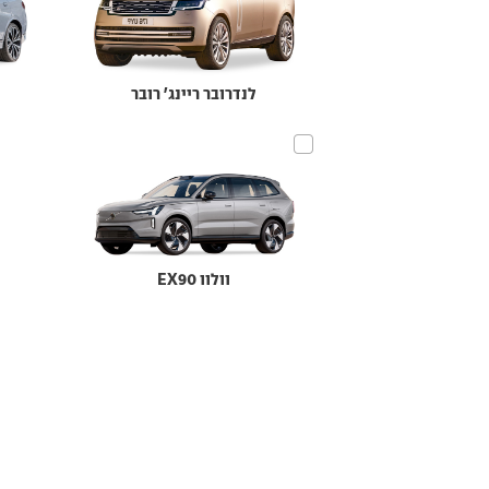
לנדרובר ריינג' רובר
וולוו EX90