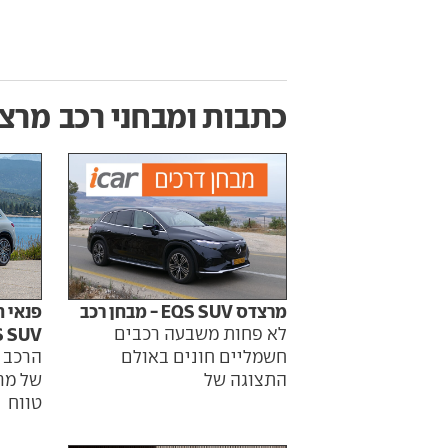
כתבות ומבחני רכב
מרצדס V
מרצדס EQS SUV - מבחן רכב
פנאי 
לא פחות משבעה רכבים
EQS SUV נחת
חשמליים חונים באולם
הרכב 
התצוגה של
של מר
טווח