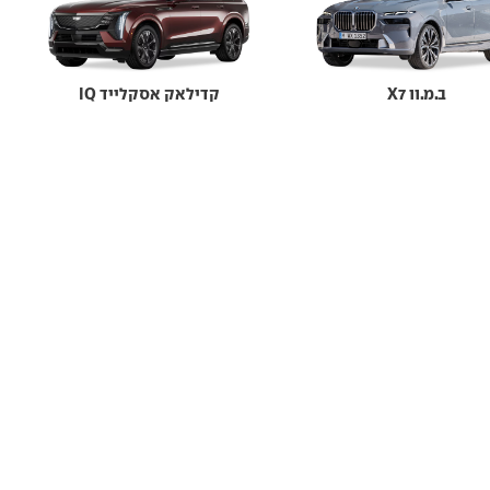
ב.מ.וו X7
קדילאק אסקלייד IQ